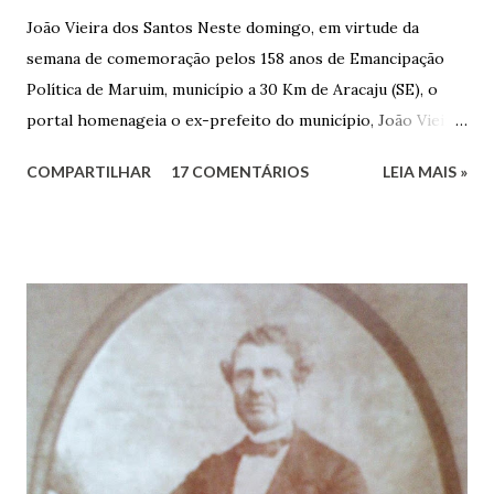
João Vieira dos Santos Neste domingo, em virtude da
semana de comemoração pelos 158 anos de Emancipação
Política de Maruim, município a 30 Km de Aracaju (SE), o
portal homenageia o ex-prefeito do município, João Vieira
dos Santos. João Vieira dos Santos, filho de Domingos
COMPARTILHAR
17 COMENTÁRIOS
LEIA MAIS »
Vieira dos Santos e Arlinda Barroso dos Santos, nasceu em
Maruim, em 18 de setembro de 1935. De origem humilde,
João Vieira, trilhou por árduos caminhos até chegar, por
duas vezes, ao posto de Prefeito de Maruim. Devido a sua
infância pobre, João Vieira não pôde se dedicar aos
estudos, e então passou a colocar o trabalho em primeiro
plano para auxiliar na renda familiar. No comércio foi
garçon, dono de bar, de armarinho e depois de uma
panificação. “Ao contrário de muitos, que renegam suas
raízes e procuram obscurecer seu passado, orgulhava-se
em defender o pão como garçon, tendo incontáveis vezes