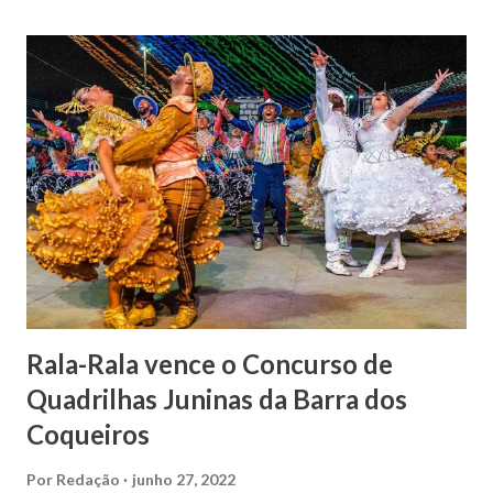
Relatos apontam que alguns parentes queriam o seu
indiciamento para apropriar-se da volumosa herança. Em
1862, transferiu-se para o Rio de Janeiro e casou-se com
uma irmã do Visconde de Uruguai. O Barão de Maruim
apresentou uma grande dedicação à atividade agrícola, que
lhe proporcionou uma grande reserva financeira. João
Gomes de Melo mandou construir a Igreja Matriz de Nosso
Senhor Bom Jesus dos Passos, que foi inaugurada em 1862 e
doada ao vigário Pe. José Joaquim de Vasconcelos. A Igreja
Matriz...
Rala-Rala vence o Concurso de
Quadrilhas Juninas da Barra dos
Coqueiros
Por
Redação
junho 27, 2022