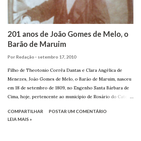
que trabalhar copiosamente fora de seu horário normal em
trocas de gorjetas que c...
201 anos de João Gomes de Melo, o
Barão de Maruim
Por
Redação
setembro 17, 2010
Filho de Theotonio Corrêa Dantas e Clara Angélica de
Menezes, João Gomes de Melo, o Barão de Maruim, nasceu
em 18 de setembro de 1809, no Engenho Santa Bárbara de
Cima, hoje, pertencente ao município de Rosário do Catete.
João Gomes de Melo casou-se pela primeira vez com Maria
COMPARTILHAR
POSTAR UM COMENTÁRIO
José de Faro Leitão, porém o casamento acabou com o
LEIA MAIS »
falecimento de sua esposa em 14 de dezembro de 1859. O
Barão foi acusado e condenado pela morte de uma enteada
por envenenamento. Mas, conseguiu provar sua inocência.