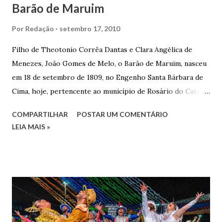
Barão de Maruim
Por
Redação
setembro 17, 2010
Filho de Theotonio Corrêa Dantas e Clara Angélica de
Menezes, João Gomes de Melo, o Barão de Maruim, nasceu
em 18 de setembro de 1809, no Engenho Santa Bárbara de
Cima, hoje, pertencente ao município de Rosário do Catete.
João Gomes de Melo casou-se pela primeira vez com Maria
COMPARTILHAR
POSTAR UM COMENTÁRIO
José de Faro Leitão, porém o casamento acabou com o
LEIA MAIS »
falecimento de sua esposa em 14 de dezembro de 1859. O
Barão foi acusado e condenado pela morte de uma enteada
por envenenamento. Mas, conseguiu provar sua inocência.
Relatos apontam que alguns parentes queriam o seu
indiciamento para apropriar-se da volumosa herança. Em
1862, transferiu-se para o Rio de Janeiro e casou-se com
uma irmã do Visconde de Uruguai. O Barão de Maruim