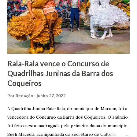
apresentou uma grande dedicação à atividade agrícola, que
lhe proporcionou uma grande reserva financeira. João
Gomes de Melo mandou construir a Igreja Matriz de Nosso
Senhor Bom Jesus dos Passos, que foi inaugurada em 1862 e
doada ao vigário Pe. José Joaquim de Vasconcelos. A Igreja
Matriz...
Rala-Rala vence o Concurso de
Quadrilhas Juninas da Barra dos
Coqueiros
Por
Redação
junho 27, 2022
A Quadrilha Junina Rala-Rala, do município de Maruim, foi a
vencedora do Concurso da Barra dos Coqueiros. O anúncio
foi feito nesta madrugada pela primeira dama do município,
Sueli Macedo, acompanhada do secretário de Cultura,