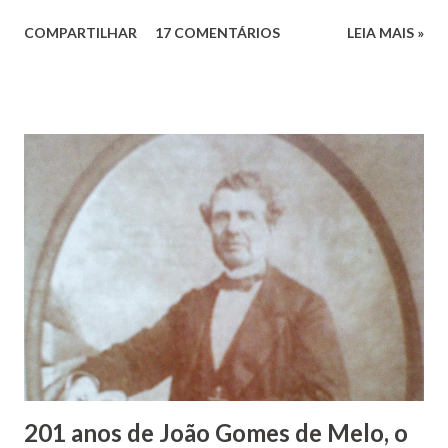
dos Santos. João Vieira dos Santos, filho de Domingos
COMPARTILHAR
17 COMENTÁRIOS
LEIA MAIS »
Vieira dos Santos e Arlinda Barroso dos Santos, nasceu em
Maruim, em 18 de setembro de 1935. De origem humilde,
João Vieira, trilhou por árduos caminhos até chegar, por
duas vezes, ao posto de Prefeito de Maruim. Devido a sua
infância pobre, João Vieira não pôde se dedicar aos
estudos, e então passou a colocar o trabalho em primeiro
plano para auxiliar na renda familiar. No comércio foi
garçon, dono de bar, de armarinho e depois de uma
panificação. “Ao contrário de muitos, que renegam suas
raízes e procuram obscurecer seu passado, orgulhava-se
em defender o pão como garçon, tendo incontáveis vezes
que trabalhar copiosamente fora de seu horário normal em
trocas de gorjetas que c...
201 anos de João Gomes de Melo, o