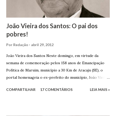
João Vieira dos Santos: O pai dos
pobres!
Por
Redação
abril 29, 2012
João Vieira dos Santos Neste domingo, em virtude da
semana de comemoração pelos 158 anos de Emancipação
Política de Maruim, município a 30 Km de Aracaju (SE), o
portal homenageia o ex-prefeito do município, João Vieira
dos Santos. João Vieira dos Santos, filho de Domingos
COMPARTILHAR
17 COMENTÁRIOS
LEIA MAIS »
Vieira dos Santos e Arlinda Barroso dos Santos, nasceu em
Maruim, em 18 de setembro de 1935. De origem humilde,
João Vieira, trilhou por árduos caminhos até chegar, por
duas vezes, ao posto de Prefeito de Maruim. Devido a sua