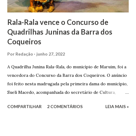
Matriz...
Rala-Rala vence o Concurso de
Quadrilhas Juninas da Barra dos
Coqueiros
Por
Redação
junho 27, 2022
A Quadrilha Junina Rala-Rala, do município de Maruim, foi a
vencedora do Concurso da Barra dos Coqueiros. O anúncio
foi feito nesta madrugada pela primeira dama do município,
Sueli Macedo, acompanhada do secretário de Cultura,
Diego Araújo, do presidente da Comissão julgadora,
COMPARTILHAR
2 COMENTÁRIOS
LEIA MAIS »
Roberto Fernandes dos Santos Júnior, e na presença dos
demais jurados do concurso. E as premiações para a
campeã, vice-campeã e terceira colocada será
respectivamente nos valores de: R$ 3 mil; R$ 1,5 mil e R$ 1