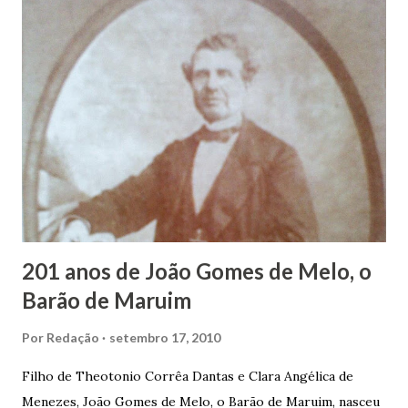
infância pobre, João Vieira não pôde se dedicar aos
estudos, e então passou a colocar o trabalho em primeiro
plano para auxiliar na renda familiar. No comércio foi
garçon, dono de bar, de armarinho e depois de uma
panificação. “Ao contrário de muitos, que renegam suas
raízes e procuram obscurecer seu passado, orgulhava-se
em defender o pão como garçon, tendo incontáveis vezes
que trabalhar copiosamente fora de seu horário normal em
trocas de gorjetas que c...
201 anos de João Gomes de Melo, o
Barão de Maruim
Por
Redação
setembro 17, 2010
Filho de Theotonio Corrêa Dantas e Clara Angélica de
Menezes, João Gomes de Melo, o Barão de Maruim, nasceu