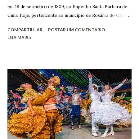
em 18 de setembro de 1809, no Engenho Santa Bárbara de
Cima, hoje, pertencente ao município de Rosário do Catete.
João Gomes de Melo casou-se pela primeira vez com Maria
COMPARTILHAR
POSTAR UM COMENTÁRIO
José de Faro Leitão, porém o casamento acabou com o
LEIA MAIS »
falecimento de sua esposa em 14 de dezembro de 1859. O
Barão foi acusado e condenado pela morte de uma enteada
por envenenamento. Mas, conseguiu provar sua inocência.
Relatos apontam que alguns parentes queriam o seu
indiciamento para apropriar-se da volumosa herança. Em
1862, transferiu-se para o Rio de Janeiro e casou-se com
uma irmã do Visconde de Uruguai. O Barão de Maruim
apresentou uma grande dedicação à atividade agrícola, que
lhe proporcionou uma grande reserva financeira. João
Gomes de Melo mandou construir a Igreja Matriz de Nosso
Senhor Bom Jesus dos Passos, que foi inaugurada em 1862 e
doada ao vigário Pe. José Joaquim de Vasconcelos. A Igreja