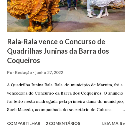
Gomes de Melo mandou construir a Igreja Matriz de Nosso
Senhor Bom Jesus dos Passos, que foi inaugurada em 1862 e
doada ao vigário Pe. José Joaquim de Vasconcelos. A Igreja
Matriz...
Rala-Rala vence o Concurso de
Quadrilhas Juninas da Barra dos
Coqueiros
Por
Redação
junho 27, 2022
A Quadrilha Junina Rala-Rala, do município de Maruim, foi a
vencedora do Concurso da Barra dos Coqueiros. O anúncio
foi feito nesta madrugada pela primeira dama do município,
Sueli Macedo, acompanhada do secretário de Cultura,
Diego Araújo, do presidente da Comissão julgadora,
COMPARTILHAR
2 COMENTÁRIOS
LEIA MAIS »
Roberto Fernandes dos Santos Júnior, e na presença dos