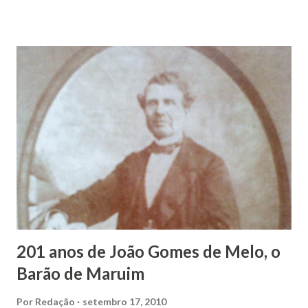
Maruim, em 18 de setembro de 1935. De origem humilde,
João Vieira, trilhou por árduos caminhos até chegar, por
duas vezes, ao posto de Prefeito de Maruim. Devido a sua
infância pobre, João Vieira não pôde se dedicar aos
estudos, e então passou a colocar o trabalho em primeiro
plano para auxiliar na renda familiar. No comércio foi
garçon, dono de bar, de armarinho e depois de uma
panificação. “Ao contrário de muitos, que renegam suas
raízes e procuram obscurecer seu passado, orgulhava-se
em defender o pão como garçon, tendo incontáveis vezes
que trabalhar copiosamente fora de seu horário normal em
trocas de gorjetas que c...
201 anos de João Gomes de Melo, o
Barão de Maruim
Por
Redação
setembro 17, 2010