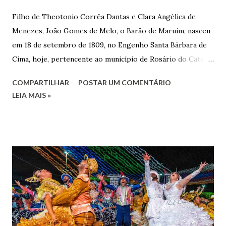
Filho de Theotonio Corrêa Dantas e Clara Angélica de
Menezes, João Gomes de Melo, o Barão de Maruim, nasceu
em 18 de setembro de 1809, no Engenho Santa Bárbara de
Cima, hoje, pertencente ao município de Rosário do Catete.
João Gomes de Melo casou-se pela primeira vez com Maria
COMPARTILHAR
POSTAR UM COMENTÁRIO
José de Faro Leitão, porém o casamento acabou com o
LEIA MAIS »
falecimento de sua esposa em 14 de dezembro de 1859. O
Barão foi acusado e condenado pela morte de uma enteada
por envenenamento. Mas, conseguiu provar sua inocência.
Relatos apontam que alguns parentes queriam o seu
indiciamento para apropriar-se da volumosa herança. Em
1862, transferiu-se para o Rio de Janeiro e casou-se com
uma irmã do Visconde de Uruguai. O Barão de Maruim
apresentou uma grande dedicação à atividade agrícola, que
lhe proporcionou uma grande reserva financeira. João