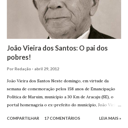
João Vieira dos Santos: O pai dos
pobres!
Por
Redação
abril 29, 2012
João Vieira dos Santos Neste domingo, em virtude da
semana de comemoração pelos 158 anos de Emancipação
Política de Maruim, município a 30 Km de Aracaju (SE), o
portal homenageia o ex-prefeito do município, João Vieira
dos Santos. João Vieira dos Santos, filho de Domingos
COMPARTILHAR
17 COMENTÁRIOS
LEIA MAIS »
Vieira dos Santos e Arlinda Barroso dos Santos, nasceu em