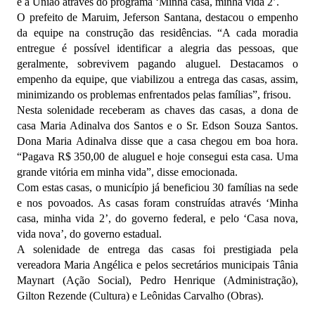
e a União através do programa ‘Minha casa, minha vida 2’.
O prefeito de Maruim, Jeferson Santana, destacou o empenho
da equipe na construção das residências. “A cada moradia
entregue é possível identificar a alegria das pessoas, que
geralmente, sobrevivem pagando aluguel. Destacamos o
empenho da equipe, que viabilizou a entrega das casas, assim,
minimizando os problemas enfrentados pelas famílias”, frisou.
Nesta solenidade receberam as chaves das casas, a dona de
casa Maria Adinalva dos Santos e o Sr. Edson Souza Santos.
Dona Maria Adinalva disse que a casa chegou em boa hora.
“Pagava R$ 350,00 de aluguel e hoje consegui esta casa. Uma
grande vitória em minha vida”, disse emocionada.
Com estas casas, o município já beneficiou 30 famílias na sede
e nos povoados. As casas foram construídas através ‘Minha
casa, minha vida 2’, do governo federal, e pelo ‘Casa nova,
vida nova’, do governo estadual.
A solenidade de entrega das casas foi prestigiada pela
vereadora Maria Angélica e pelos secretários municipais Tânia
Maynart (Ação Social), Pedro Henrique (Administração),
Gilton Rezende (Cultura) e Leônidas Carvalho (Obras).