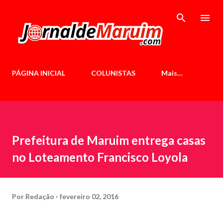
Pular para o conteúdo principal
PÁGINA INICIAL
COLUNISTAS
Mais…
Prefeitura de Maruim entrega casas
no Loteamento Francisco Loyola
Por
Redação
fevereiro 02, 2016