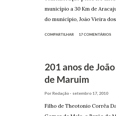
município a 30 Km de Aracaju
do município, João Vieira dos
Domingos Vieira dos Santos 
COMPARTILHAR
17 COMENTÁRIOS
Maruim, em 18 de setembro de
trilhou por árduos caminhos 
Prefeito de Maruim. Devido a
201 anos de João
se dedicar aos estudos, e en
de Maruim
primeiro plano para auxiliar 
garçon, dono de bar, de arma
Por
Redação
setembro 17, 2010
contrário de muitos, que re
Filho de Theotonio Corrêa Da
seu passado, orgulhava-se e