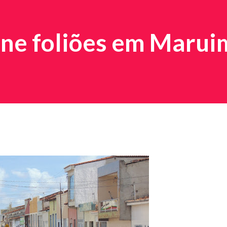
úne foliões em Marui