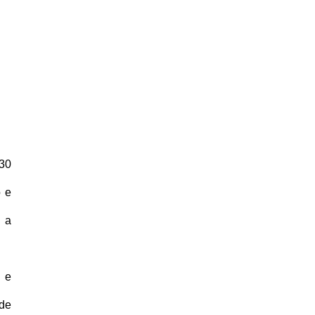
 30
o e
 a
s e
de