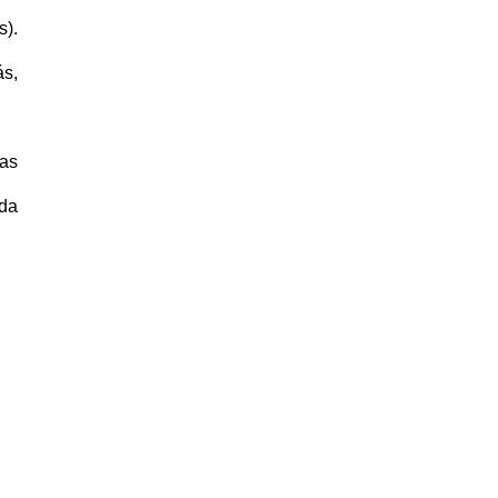
s).
ás,
das
ada