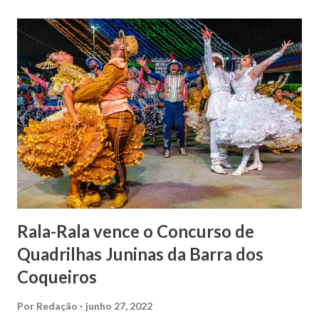
Relatos apontam que alguns parentes queriam o seu
indiciamento para apropriar-se da volumosa herança. Em
1862, transferiu-se para o Rio de Janeiro e casou-se com
uma irmã do Visconde de Uruguai. O Barão de Maruim
apresentou uma grande dedicação à atividade agrícola, que
lhe proporcionou uma grande reserva financeira. João
Gomes de Melo mandou construir a Igreja Matriz de Nosso
Senhor Bom Jesus dos Passos, que foi inaugurada em 1862 e
doada ao vigário Pe. José Joaquim de Vasconcelos. A Igreja
Matriz...
Rala-Rala vence o Concurso de
Quadrilhas Juninas da Barra dos
Coqueiros
Por
Redação
junho 27, 2022