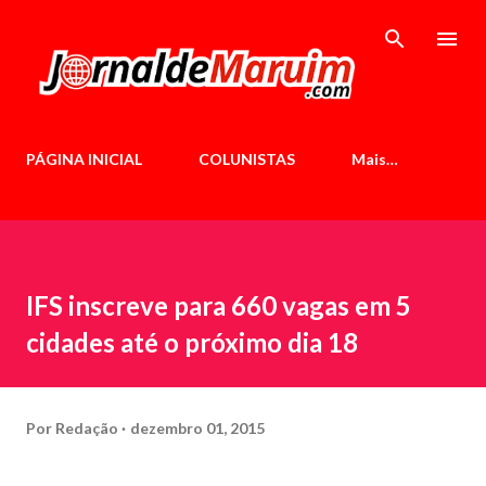
Pular para o conteúdo principal
PÁGINA INICIAL
COLUNISTAS
Mais…
IFS inscreve para 660 vagas em 5
cidades até o próximo dia 18
Por
Redação
dezembro 01, 2015