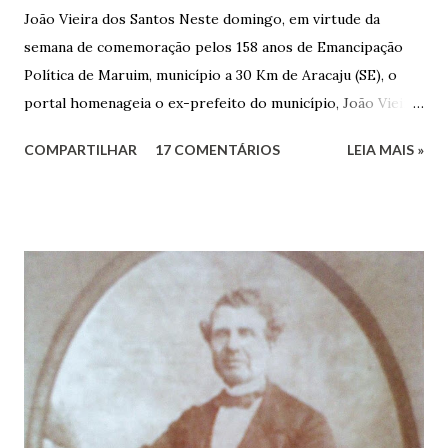
João Vieira dos Santos Neste domingo, em virtude da
semana de comemoração pelos 158 anos de Emancipação
Política de Maruim, município a 30 Km de Aracaju (SE), o
portal homenageia o ex-prefeito do município, João Vieira
dos Santos. João Vieira dos Santos, filho de Domingos
COMPARTILHAR
17 COMENTÁRIOS
LEIA MAIS »
Vieira dos Santos e Arlinda Barroso dos Santos, nasceu em
Maruim, em 18 de setembro de 1935. De origem humilde,
João Vieira, trilhou por árduos caminhos até chegar, por
duas vezes, ao posto de Prefeito de Maruim. Devido a sua
infância pobre, João Vieira não pôde se dedicar aos
estudos, e então passou a colocar o trabalho em primeiro
plano para auxiliar na renda familiar. No comércio foi
garçon, dono de bar, de armarinho e depois de uma
panificação. “Ao contrário de muitos, que renegam suas
raízes e procuram obscurecer seu passado, orgulhava-se
em defender o pão como garçon, tendo incontáveis vezes