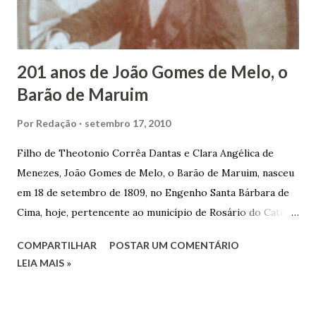
que trabalhar copiosamente fora de seu horário normal em
trocas de gorjetas que c...
201 anos de João Gomes de Melo, o
Barão de Maruim
Por
Redação
setembro 17, 2010
Filho de Theotonio Corrêa Dantas e Clara Angélica de
Menezes, João Gomes de Melo, o Barão de Maruim, nasceu
em 18 de setembro de 1809, no Engenho Santa Bárbara de
Cima, hoje, pertencente ao município de Rosário do Catete.
João Gomes de Melo casou-se pela primeira vez com Maria
COMPARTILHAR
POSTAR UM COMENTÁRIO
José de Faro Leitão, porém o casamento acabou com o
LEIA MAIS »
falecimento de sua esposa em 14 de dezembro de 1859. O
Barão foi acusado e condenado pela morte de uma enteada
por envenenamento. Mas, conseguiu provar sua inocência.