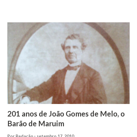
Maruim, em 18 de setembro de 1935. De origem humilde,
João Vieira, trilhou por árduos caminhos até chegar, por
duas vezes, ao posto de Prefeito de Maruim. Devido a sua
infância pobre, João Vieira não pôde se dedicar aos
estudos, e então passou a colocar o trabalho em primeiro
plano para auxiliar na renda familiar. No comércio foi
garçon, dono de bar, de armarinho e depois de uma
panificação. “Ao contrário de muitos, que renegam suas
raízes e procuram obscurecer seu passado, orgulhava-se
em defender o pão como garçon, tendo incontáveis vezes
que trabalhar copiosamente fora de seu horário normal em
trocas de gorjetas que c...
201 anos de João Gomes de Melo, o
Barão de Maruim
Por
Redação
setembro 17, 2010