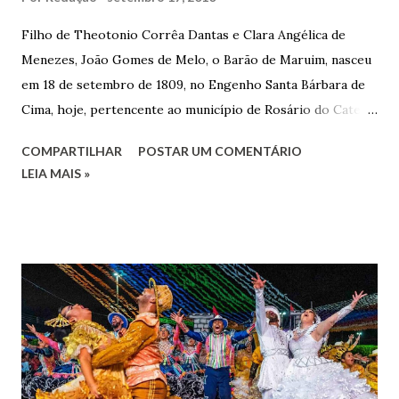
Filho de Theotonio Corrêa Dantas e Clara Angélica de
Menezes, João Gomes de Melo, o Barão de Maruim, nasceu
em 18 de setembro de 1809, no Engenho Santa Bárbara de
Cima, hoje, pertencente ao município de Rosário do Catete.
João Gomes de Melo casou-se pela primeira vez com Maria
COMPARTILHAR
POSTAR UM COMENTÁRIO
José de Faro Leitão, porém o casamento acabou com o
LEIA MAIS »
falecimento de sua esposa em 14 de dezembro de 1859. O
Barão foi acusado e condenado pela morte de uma enteada
por envenenamento. Mas, conseguiu provar sua inocência.
Relatos apontam que alguns parentes queriam o seu
indiciamento para apropriar-se da volumosa herança. Em
1862, transferiu-se para o Rio de Janeiro e casou-se com
uma irmã do Visconde de Uruguai. O Barão de Maruim
apresentou uma grande dedicação à atividade agrícola, que
lhe proporcionou uma grande reserva financeira. João