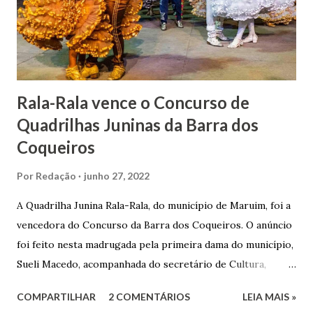
Gomes de Melo mandou construir a Igreja Matriz de Nosso
Senhor Bom Jesus dos Passos, que foi inaugurada em 1862 e
doada ao vigário Pe. José Joaquim de Vasconcelos. A Igreja
Matriz...
Rala-Rala vence o Concurso de
Quadrilhas Juninas da Barra dos
Coqueiros
Por
Redação
junho 27, 2022
A Quadrilha Junina Rala-Rala, do município de Maruim, foi a
vencedora do Concurso da Barra dos Coqueiros. O anúncio
foi feito nesta madrugada pela primeira dama do município,
Sueli Macedo, acompanhada do secretário de Cultura,
Diego Araújo, do presidente da Comissão julgadora,
COMPARTILHAR
2 COMENTÁRIOS
LEIA MAIS »
Roberto Fernandes dos Santos Júnior, e na presença dos