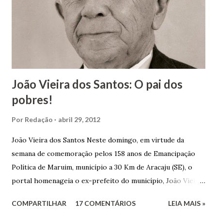
João Vieira dos Santos: O pai dos
pobres!
Por
Redação
abril 29, 2012
João Vieira dos Santos Neste domingo, em virtude da
semana de comemoração pelos 158 anos de Emancipação
Política de Maruim, município a 30 Km de Aracaju (SE), o
portal homenageia o ex-prefeito do município, João Vieira
dos Santos. João Vieira dos Santos, filho de Domingos
COMPARTILHAR
17 COMENTÁRIOS
LEIA MAIS »
Vieira dos Santos e Arlinda Barroso dos Santos, nasceu em