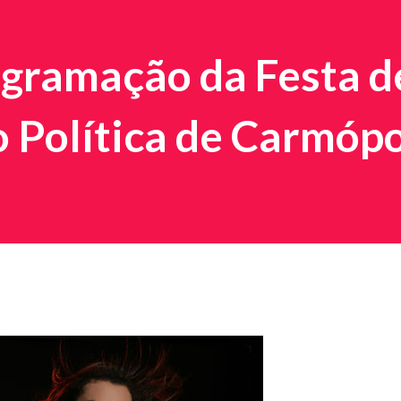
ogramação da Festa d
Política de Carmópo