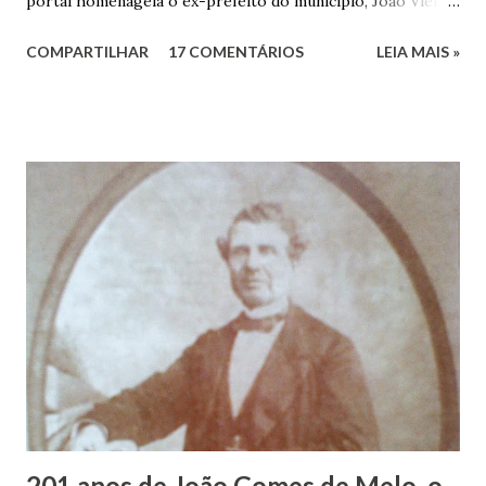
portal homenageia o ex-prefeito do município, João Vieira
dos Santos. João Vieira dos Santos, filho de Domingos
COMPARTILHAR
17 COMENTÁRIOS
LEIA MAIS »
Vieira dos Santos e Arlinda Barroso dos Santos, nasceu em
Maruim, em 18 de setembro de 1935. De origem humilde,
João Vieira, trilhou por árduos caminhos até chegar, por
duas vezes, ao posto de Prefeito de Maruim. Devido a sua
infância pobre, João Vieira não pôde se dedicar aos
estudos, e então passou a colocar o trabalho em primeiro
plano para auxiliar na renda familiar. No comércio foi
garçon, dono de bar, de armarinho e depois de uma
panificação. “Ao contrário de muitos, que renegam suas
raízes e procuram obscurecer seu passado, orgulhava-se
em defender o pão como garçon, tendo incontáveis vezes
que trabalhar copiosamente fora de seu horário normal em
trocas de gorjetas que c...
201 anos de João Gomes de Melo, o