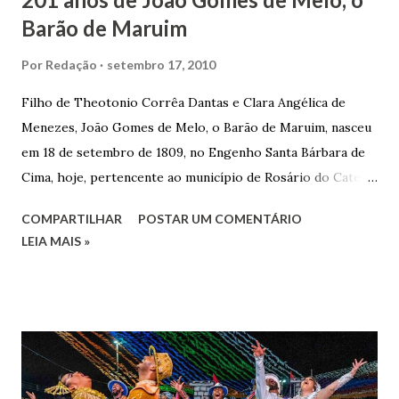
Barão de Maruim
Por
Redação
setembro 17, 2010
Filho de Theotonio Corrêa Dantas e Clara Angélica de
Menezes, João Gomes de Melo, o Barão de Maruim, nasceu
em 18 de setembro de 1809, no Engenho Santa Bárbara de
Cima, hoje, pertencente ao município de Rosário do Catete.
João Gomes de Melo casou-se pela primeira vez com Maria
COMPARTILHAR
POSTAR UM COMENTÁRIO
José de Faro Leitão, porém o casamento acabou com o
LEIA MAIS »
falecimento de sua esposa em 14 de dezembro de 1859. O
Barão foi acusado e condenado pela morte de uma enteada
por envenenamento. Mas, conseguiu provar sua inocência.
Relatos apontam que alguns parentes queriam o seu
indiciamento para apropriar-se da volumosa herança. Em
1862, transferiu-se para o Rio de Janeiro e casou-se com