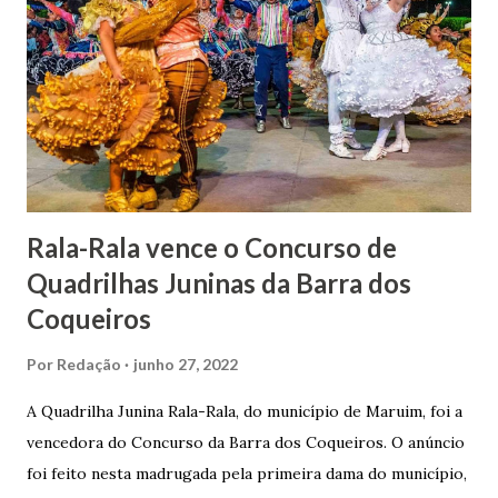
uma irmã do Visconde de Uruguai. O Barão de Maruim
apresentou uma grande dedicação à atividade agrícola, que
lhe proporcionou uma grande reserva financeira. João
Gomes de Melo mandou construir a Igreja Matriz de Nosso
Senhor Bom Jesus dos Passos, que foi inaugurada em 1862 e
doada ao vigário Pe. José Joaquim de Vasconcelos. A Igreja
Matriz...
Rala-Rala vence o Concurso de
Quadrilhas Juninas da Barra dos
Coqueiros
Por
Redação
junho 27, 2022
A Quadrilha Junina Rala-Rala, do município de Maruim, foi a
vencedora do Concurso da Barra dos Coqueiros. O anúncio
foi feito nesta madrugada pela primeira dama do município,