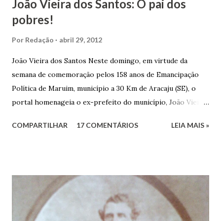
João Vieira dos Santos: O pai dos
pobres!
Por
Redação
abril 29, 2012
João Vieira dos Santos Neste domingo, em virtude da
semana de comemoração pelos 158 anos de Emancipação
Política de Maruim, município a 30 Km de Aracaju (SE), o
portal homenageia o ex-prefeito do município, João Vieira
dos Santos. João Vieira dos Santos, filho de Domingos
COMPARTILHAR
17 COMENTÁRIOS
LEIA MAIS »
Vieira dos Santos e Arlinda Barroso dos Santos, nasceu em
Maruim, em 18 de setembro de 1935. De origem humilde,
João Vieira, trilhou por árduos caminhos até chegar, por
duas vezes, ao posto de Prefeito de Maruim. Devido a sua
infância pobre, João Vieira não pôde se dedicar aos
estudos, e então passou a colocar o trabalho em primeiro
plano para auxiliar na renda familiar. No comércio foi