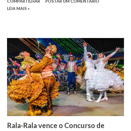
COMPARTILHAR
POSTAR UM COMENTÁRIO
José de Faro Leitão, porém o casamento acabou com o
LEIA MAIS »
falecimento de sua esposa em 14 de dezembro de 1859. O
Barão foi acusado e condenado pela morte de uma enteada
por envenenamento. Mas, conseguiu provar sua inocência.
Relatos apontam que alguns parentes queriam o seu
indiciamento para apropriar-se da volumosa herança. Em
1862, transferiu-se para o Rio de Janeiro e casou-se com
uma irmã do Visconde de Uruguai. O Barão de Maruim
apresentou uma grande dedicação à atividade agrícola, que
lhe proporcionou uma grande reserva financeira. João
Gomes de Melo mandou construir a Igreja Matriz de Nosso
Senhor Bom Jesus dos Passos, que foi inaugurada em 1862 e
doada ao vigário Pe. José Joaquim de Vasconcelos. A Igreja
Matriz...
Rala-Rala vence o Concurso de