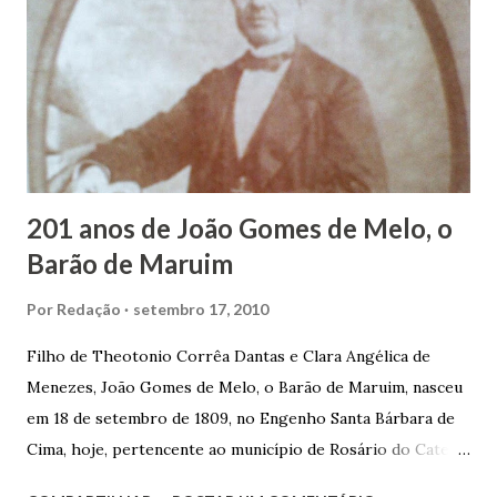
garçon, dono de bar, de armarinho e depois de uma
panificação. “Ao contrário de muitos, que renegam suas
raízes e procuram obscurecer seu passado, orgulhava-se
em defender o pão como garçon, tendo incontáveis vezes
que trabalhar copiosamente fora de seu horário normal em
trocas de gorjetas que c...
201 anos de João Gomes de Melo, o
Barão de Maruim
Por
Redação
setembro 17, 2010
Filho de Theotonio Corrêa Dantas e Clara Angélica de
Menezes, João Gomes de Melo, o Barão de Maruim, nasceu
em 18 de setembro de 1809, no Engenho Santa Bárbara de
Cima, hoje, pertencente ao município de Rosário do Catete.
João Gomes de Melo casou-se pela primeira vez com Maria