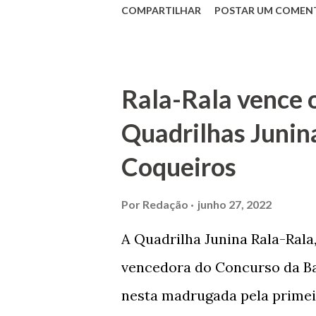
COMPARTILHAR
POSTAR UM COMEN
acabou com o falecimento de
O Barão foi acusado e conde
envenenamento. Mas, consegu
Rala-Rala vence 
apontam que alguns parentes
Quadrilhas Junin
apropriar-se da volumosa her
Coqueiros
de Janeiro e casou-se com u
de Maruim apresentou uma gr
Por
Redação
junho 27, 2022
que lhe proporcionou uma gr
A Quadrilha Junina Rala-Rala
Melo mandou construir a Igr
vencedora do Concurso da Bar
dos Passos, que foi inaugurad
nesta madrugada pela primei
Joaquim de Vasconcelos. A Igr