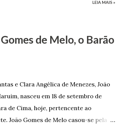
LEIA MAIS »
 1935. De origem humilde, João Vieira,
até chegar, por duas vezes, ao posto de
 sua infância pobre, João Vieira não pôde
 Gomes de Melo, o Barão
tão passou a colocar o trabalho em
na renda familiar. No comércio foi
rinho e depois de uma panificação. “Ao
negam suas raízes e procuram obscurecer
ntas e Clara Angélica de Menezes, João
m defender o pão como garçon, tendo
aruim, nasceu em 18 de setembro de
har copiosamente fora de seu horário
ra de Cima, hoje, pertencente ao
que c...
ete. João Gomes de Melo casou-se pela
 de Faro Leitão, porém o casamento