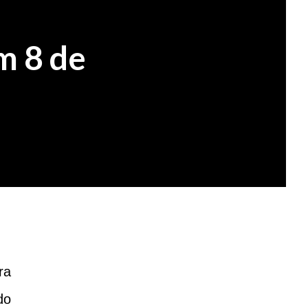
m 8 de
ra
do