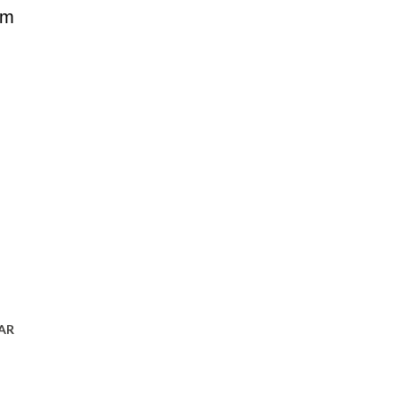
em
AR