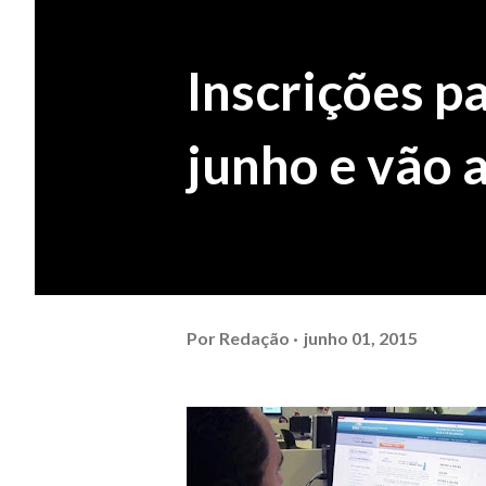
Inscrições p
junho e vão a
Por
Redação
junho 01, 2015