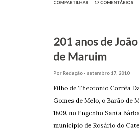
COMPARTILHAR
17 COMENTÁRIOS
Maruim, em 18 de setembro de
trilhou por árduos caminhos 
Prefeito de Maruim. Devido a
201 anos de João
se dedicar aos estudos, e en
de Maruim
primeiro plano para auxiliar 
garçon, dono de bar, de arma
Por
Redação
setembro 17, 2010
contrário de muitos, que re
Filho de Theotonio Corrêa Da
seu passado, orgulhava-se e
Gomes de Melo, o Barão de M
incontáveis vezes que trabal
1809, no Engenho Santa Bárba
normal em trocas de gorjetas 
município de Rosário do Cat
primeira vez com Maria José