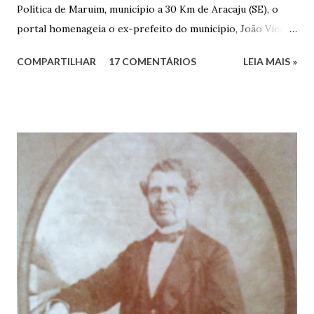
Política de Maruim, município a 30 Km de Aracaju (SE), o
portal homenageia o ex-prefeito do município, João Vieira
dos Santos. João Vieira dos Santos, filho de Domingos
COMPARTILHAR
17 COMENTÁRIOS
LEIA MAIS »
Vieira dos Santos e Arlinda Barroso dos Santos, nasceu em
Maruim, em 18 de setembro de 1935. De origem humilde,
João Vieira, trilhou por árduos caminhos até chegar, por
duas vezes, ao posto de Prefeito de Maruim. Devido a sua
infância pobre, João Vieira não pôde se dedicar aos
estudos, e então passou a colocar o trabalho em primeiro
plano para auxiliar na renda familiar. No comércio foi
garçon, dono de bar, de armarinho e depois de uma
panificação. “Ao contrário de muitos, que renegam suas
raízes e procuram obscurecer seu passado, orgulhava-se
em defender o pão como garçon, tendo incontáveis vezes
que trabalhar copiosamente fora de seu horário normal em
trocas de gorjetas que c...