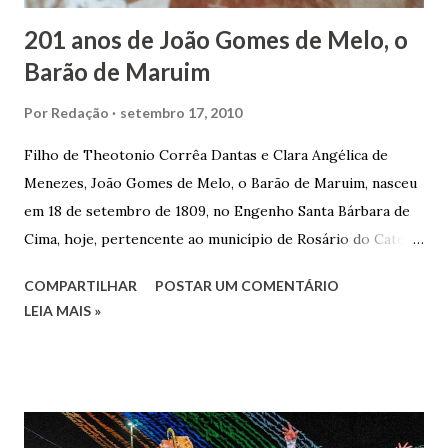
201 anos de João Gomes de Melo, o
Barão de Maruim
Por
Redação
setembro 17, 2010
Filho de Theotonio Corrêa Dantas e Clara Angélica de
Menezes, João Gomes de Melo, o Barão de Maruim, nasceu
em 18 de setembro de 1809, no Engenho Santa Bárbara de
Cima, hoje, pertencente ao município de Rosário do Catete.
João Gomes de Melo casou-se pela primeira vez com Maria
COMPARTILHAR
POSTAR UM COMENTÁRIO
José de Faro Leitão, porém o casamento acabou com o
LEIA MAIS »
falecimento de sua esposa em 14 de dezembro de 1859. O
Barão foi acusado e condenado pela morte de uma enteada
por envenenamento. Mas, conseguiu provar sua inocência.
Relatos apontam que alguns parentes queriam o seu
indiciamento para apropriar-se da volumosa herança. Em