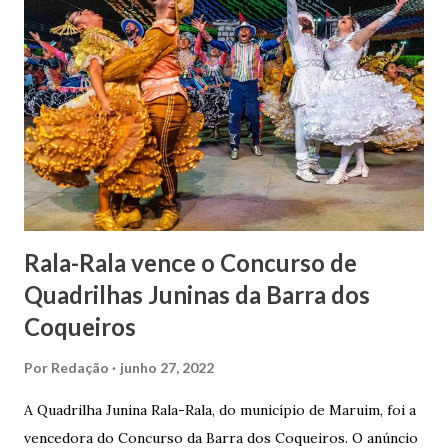
1862, transferiu-se para o Rio de Janeiro e casou-se com
uma irmã do Visconde de Uruguai. O Barão de Maruim
apresentou uma grande dedicação à atividade agrícola, que
lhe proporcionou uma grande reserva financeira. João
Gomes de Melo mandou construir a Igreja Matriz de Nosso
Senhor Bom Jesus dos Passos, que foi inaugurada em 1862 e
doada ao vigário Pe. José Joaquim de Vasconcelos. A Igreja
Matriz...
Rala-Rala vence o Concurso de
Quadrilhas Juninas da Barra dos
Coqueiros
Por
Redação
junho 27, 2022
A Quadrilha Junina Rala-Rala, do município de Maruim, foi a
vencedora do Concurso da Barra dos Coqueiros. O anúncio