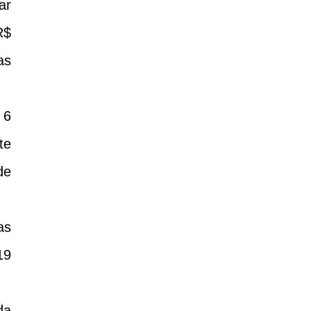
ar
R$
as
 6
te
de
as
19
da