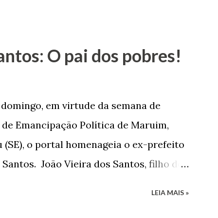
antos: O pai dos pobres!
e domingo, em virtude da semana de
de Emancipação Política de Maruim,
 (SE), o portal homenageia o ex-prefeito
 Santos. João Vieira dos Santos, filho de
e Arlinda Barroso dos Santos, nasceu em
LEIA MAIS »
 1935. De origem humilde, João Vieira,