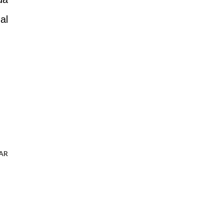
al
AR