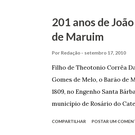
trilhou por árduos caminhos 
Prefeito de Maruim. Devido a
201 anos de João
se dedicar aos estudos, e en
de Maruim
primeiro plano para auxiliar 
garçon, dono de bar, de arma
Por
Redação
setembro 17, 2010
contrário de muitos, que re
Filho de Theotonio Corrêa Da
seu passado, orgulhava-se e
Gomes de Melo, o Barão de M
incontáveis vezes que trabal
1809, no Engenho Santa Bárba
normal em trocas de gorjetas 
município de Rosário do Cat
primeira vez com Maria José
COMPARTILHAR
POSTAR UM COMEN
acabou com o falecimento de