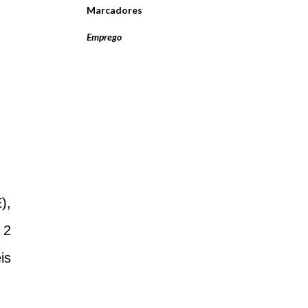
Marcadores
Emprego
),
 2
is