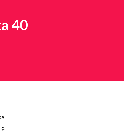
ta 40
da
 9