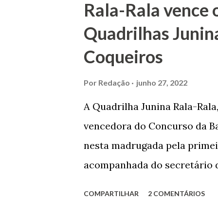
Rala-Rala vence 
apontam que alguns parentes
Quadrilhas Junin
apropriar-se da volumosa her
Coqueiros
de Janeiro e casou-se com u
de Maruim apresentou uma gr
Por
Redação
junho 27, 2022
que lhe proporcionou uma gr
A Quadrilha Junina Rala-Rala
Melo mandou construir a Igr
vencedora do Concurso da Bar
dos Passos, que foi inaugurad
nesta madrugada pela primei
Joaquim de Vasconcelos. A Igr
acompanhada do secretário d
da Comissão julgadora, Rober
COMPARTILHAR
2 COMENTÁRIOS
presença dos demais jurados