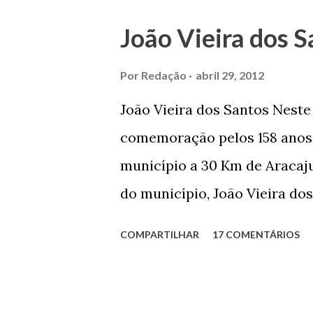
João Vieira dos S
Por
Redação
abril 29, 2012
João Vieira dos Santos Nest
comemoração pelos 158 anos 
município a 30 Km de Aracaju
do município, João Vieira dos
Domingos Vieira dos Santos 
COMPARTILHAR
17 COMENTÁRIOS
Maruim, em 18 de setembro de
trilhou por árduos caminhos 
Prefeito de Maruim. Devido a