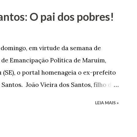
antos: O pai dos pobres!
e domingo, em virtude da semana de
de Emancipação Política de Maruim,
 (SE), o portal homenageia o ex-prefeito
 Santos. João Vieira dos Santos, filho de
e Arlinda Barroso dos Santos, nasceu em
LEIA MAIS »
 1935. De origem humilde, João Vieira,
até chegar, por duas vezes, ao posto de
 sua infância pobre, João Vieira não pôde