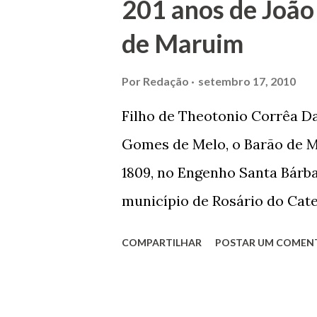
201 anos de João
se dedicar aos estudos, e en
de Maruim
primeiro plano para auxiliar 
garçon, dono de bar, de arma
Por
Redação
setembro 17, 2010
contrário de muitos, que re
Filho de Theotonio Corrêa Da
seu passado, orgulhava-se e
Gomes de Melo, o Barão de M
incontáveis vezes que trabal
1809, no Engenho Santa Bárba
normal em trocas de gorjetas 
município de Rosário do Cat
primeira vez com Maria José
COMPARTILHAR
POSTAR UM COMEN
acabou com o falecimento de
O Barão foi acusado e conde
envenenamento. Mas, consegu