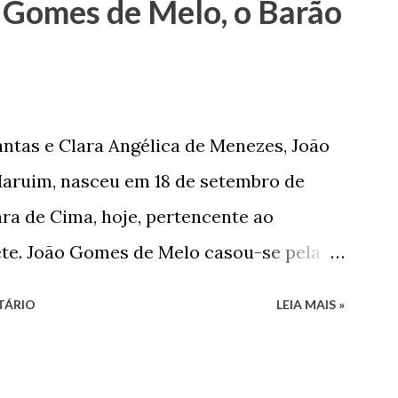
 Gomes de Melo, o Barão
tão passou a colocar o trabalho em
na renda familiar. No comércio foi
rinho e depois de uma panificação. “Ao
negam suas raízes e procuram obscurecer
ntas e Clara Angélica de Menezes, João
m defender o pão como garçon, tendo
aruim, nasceu em 18 de setembro de
har copiosamente fora de seu horário
ra de Cima, hoje, pertencente ao
que c...
ete. João Gomes de Melo casou-se pela
 de Faro Leitão, porém o casamento
TÁRIO
LEIA MAIS »
 sua esposa em 14 de dezembro de 1859.
nado pela morte de uma enteada por
iu provar sua inocência. Relatos