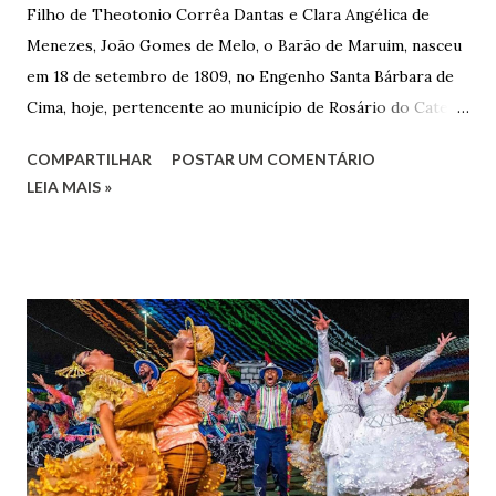
Filho de Theotonio Corrêa Dantas e Clara Angélica de
Menezes, João Gomes de Melo, o Barão de Maruim, nasceu
em 18 de setembro de 1809, no Engenho Santa Bárbara de
Cima, hoje, pertencente ao município de Rosário do Catete.
João Gomes de Melo casou-se pela primeira vez com Maria
COMPARTILHAR
POSTAR UM COMENTÁRIO
José de Faro Leitão, porém o casamento acabou com o
LEIA MAIS »
falecimento de sua esposa em 14 de dezembro de 1859. O
Barão foi acusado e condenado pela morte de uma enteada
por envenenamento. Mas, conseguiu provar sua inocência.
Relatos apontam que alguns parentes queriam o seu
indiciamento para apropriar-se da volumosa herança. Em
1862, transferiu-se para o Rio de Janeiro e casou-se com
uma irmã do Visconde de Uruguai. O Barão de Maruim
apresentou uma grande dedicação à atividade agrícola, que
lhe proporcionou uma grande reserva financeira. João
Gomes de Melo mandou construir a Igreja Matriz de Nosso