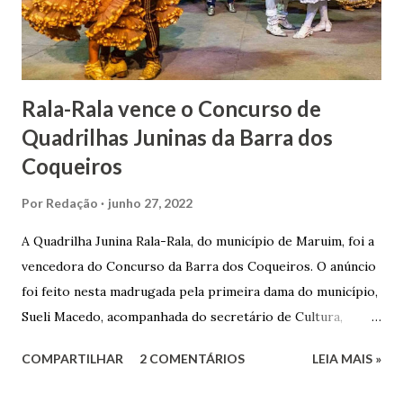
Senhor Bom Jesus dos Passos, que foi inaugurada em 1862 e
doada ao vigário Pe. José Joaquim de Vasconcelos. A Igreja
Matriz...
Rala-Rala vence o Concurso de
Quadrilhas Juninas da Barra dos
Coqueiros
Por
Redação
junho 27, 2022
A Quadrilha Junina Rala-Rala, do município de Maruim, foi a
vencedora do Concurso da Barra dos Coqueiros. O anúncio
foi feito nesta madrugada pela primeira dama do município,
Sueli Macedo, acompanhada do secretário de Cultura,
Diego Araújo, do presidente da Comissão julgadora,
COMPARTILHAR
2 COMENTÁRIOS
LEIA MAIS »
Roberto Fernandes dos Santos Júnior, e na presença dos
demais jurados do concurso. E as premiações para a