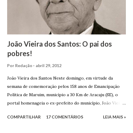
João Vieira dos Santos: O pai dos
pobres!
Por
Redação
abril 29, 2012
João Vieira dos Santos Neste domingo, em virtude da
semana de comemoração pelos 158 anos de Emancipação
Política de Maruim, município a 30 Km de Aracaju (SE), o
portal homenageia o ex-prefeito do município, João Vieira
dos Santos. João Vieira dos Santos, filho de Domingos
COMPARTILHAR
17 COMENTÁRIOS
LEIA MAIS »
Vieira dos Santos e Arlinda Barroso dos Santos, nasceu em
Maruim, em 18 de setembro de 1935. De origem humilde,