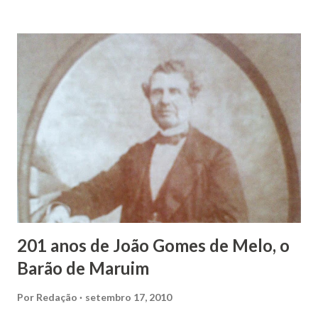
João Vieira, trilhou por árduos caminhos até chegar, por
duas vezes, ao posto de Prefeito de Maruim. Devido a sua
infância pobre, João Vieira não pôde se dedicar aos
estudos, e então passou a colocar o trabalho em primeiro
plano para auxiliar na renda familiar. No comércio foi
garçon, dono de bar, de armarinho e depois de uma
panificação. “Ao contrário de muitos, que renegam suas
raízes e procuram obscurecer seu passado, orgulhava-se
em defender o pão como garçon, tendo incontáveis vezes
que trabalhar copiosamente fora de seu horário normal em
trocas de gorjetas que c...
201 anos de João Gomes de Melo, o
Barão de Maruim
Por
Redação
setembro 17, 2010