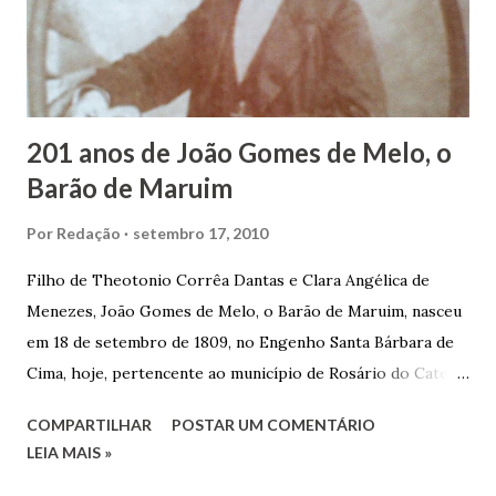
em defender o pão como garçon, tendo incontáveis vezes
que trabalhar copiosamente fora de seu horário normal em
trocas de gorjetas que c...
201 anos de João Gomes de Melo, o
Barão de Maruim
Por
Redação
setembro 17, 2010
Filho de Theotonio Corrêa Dantas e Clara Angélica de
Menezes, João Gomes de Melo, o Barão de Maruim, nasceu
em 18 de setembro de 1809, no Engenho Santa Bárbara de
Cima, hoje, pertencente ao município de Rosário do Catete.
João Gomes de Melo casou-se pela primeira vez com Maria
COMPARTILHAR
POSTAR UM COMENTÁRIO
José de Faro Leitão, porém o casamento acabou com o
LEIA MAIS »
falecimento de sua esposa em 14 de dezembro de 1859. O