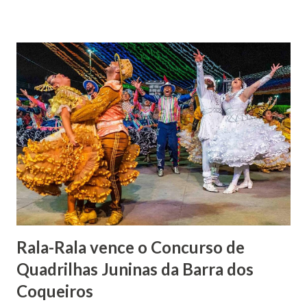
Barão foi acusado e condenado pela morte de uma enteada
por envenenamento. Mas, conseguiu provar sua inocência.
Relatos apontam que alguns parentes queriam o seu
indiciamento para apropriar-se da volumosa herança. Em
1862, transferiu-se para o Rio de Janeiro e casou-se com
uma irmã do Visconde de Uruguai. O Barão de Maruim
apresentou uma grande dedicação à atividade agrícola, que
lhe proporcionou uma grande reserva financeira. João
Gomes de Melo mandou construir a Igreja Matriz de Nosso
Senhor Bom Jesus dos Passos, que foi inaugurada em 1862 e
doada ao vigário Pe. José Joaquim de Vasconcelos. A Igreja
Matriz...
Rala-Rala vence o Concurso de
Quadrilhas Juninas da Barra dos
Coqueiros