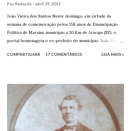
Por
Redação
abril 29, 2012
João Vieira dos Santos Neste domingo, em virtude da
semana de comemoração pelos 158 anos de Emancipação
Política de Maruim, município a 30 Km de Aracaju (SE), o
portal homenageia o ex-prefeito do município, João Vieira
dos Santos. João Vieira dos Santos, filho de Domingos
COMPARTILHAR
17 COMENTÁRIOS
LEIA MAIS »
Vieira dos Santos e Arlinda Barroso dos Santos, nasceu em
Maruim, em 18 de setembro de 1935. De origem humilde,
João Vieira, trilhou por árduos caminhos até chegar, por
duas vezes, ao posto de Prefeito de Maruim. Devido a sua
infância pobre, João Vieira não pôde se dedicar aos
estudos, e então passou a colocar o trabalho em primeiro
plano para auxiliar na renda familiar. No comércio foi
garçon, dono de bar, de armarinho e depois de uma
panificação. “Ao contrário de muitos, que renegam suas
raízes e procuram obscurecer seu passado, orgulhava-se