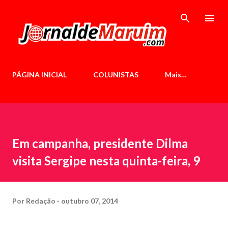
Pular para o conteúdo principal
PÁGINA INICIAL
COLUNISTAS
Mais…
Em campanha, presidente Dilma
visita Sergipe nesta quinta-feira, 9
Por
Redação
outubro 07, 2014