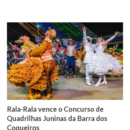
Barão foi acusado e condenado pela morte de uma enteada
por envenenamento. Mas, conseguiu provar sua inocência.
Relatos apontam que alguns parentes queriam o seu
indiciamento para apropriar-se da volumosa herança. Em
1862, transferiu-se para o Rio de Janeiro e casou-se com
uma irmã do Visconde de Uruguai. O Barão de Maruim
apresentou uma grande dedicação à atividade agrícola, que
lhe proporcionou uma grande reserva financeira. João
Gomes de Melo mandou construir a Igreja Matriz de Nosso
Senhor Bom Jesus dos Passos, que foi inaugurada em 1862 e
doada ao vigário Pe. José Joaquim de Vasconcelos. A Igreja
Matriz...
Rala-Rala vence o Concurso de
Quadrilhas Juninas da Barra dos
Coqueiros