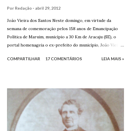
Por
Redação
abril 29, 2012
João Vieira dos Santos Neste domingo, em virtude da
semana de comemoração pelos 158 anos de Emancipação
Política de Maruim, município a 30 Km de Aracaju (SE), o
portal homenageia o ex-prefeito do município, João Vieira
dos Santos. João Vieira dos Santos, filho de Domingos
COMPARTILHAR
17 COMENTÁRIOS
LEIA MAIS »
Vieira dos Santos e Arlinda Barroso dos Santos, nasceu em
Maruim, em 18 de setembro de 1935. De origem humilde,
João Vieira, trilhou por árduos caminhos até chegar, por
duas vezes, ao posto de Prefeito de Maruim. Devido a sua
infância pobre, João Vieira não pôde se dedicar aos
estudos, e então passou a colocar o trabalho em primeiro
plano para auxiliar na renda familiar. No comércio foi
garçon, dono de bar, de armarinho e depois de uma
panificação. “Ao contrário de muitos, que renegam suas