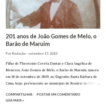
raízes e procuram obscurecer seu passado, orgulhava-se
em defender o pão como garçon, tendo incontáveis vezes
que trabalhar copiosamente fora de seu horário normal em
trocas de gorjetas que c...
201 anos de João Gomes de Melo, o
Barão de Maruim
Por
Redação
setembro 17, 2010
Filho de Theotonio Corrêa Dantas e Clara Angélica de
Menezes, João Gomes de Melo, o Barão de Maruim, nasceu
em 18 de setembro de 1809, no Engenho Santa Bárbara de
Cima, hoje, pertencente ao município de Rosário do Catete.
João Gomes de Melo casou-se pela primeira vez com Maria
COMPARTILHAR
POSTAR UM COMENTÁRIO
José de Faro Leitão, porém o casamento acabou com o
LEIA MAIS »
falecimento de sua esposa em 14 de dezembro de 1859. O