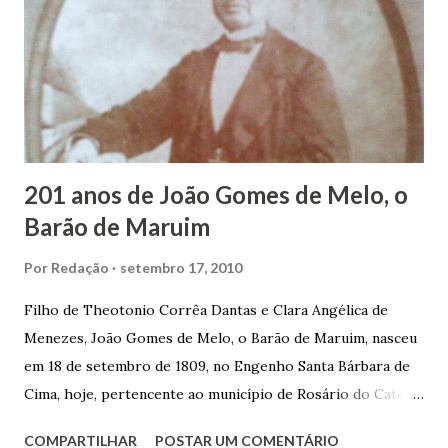
garçon, dono de bar, de armarinho e depois de uma
panificação. “Ao contrário de muitos, que renegam suas
raízes e procuram obscurecer seu passado, orgulhava-se
em defender o pão como garçon, tendo incontáveis vezes
que trabalhar copiosamente fora de seu horário normal em
trocas de gorjetas que c...
201 anos de João Gomes de Melo, o
Barão de Maruim
Por
Redação
setembro 17, 2010
Filho de Theotonio Corrêa Dantas e Clara Angélica de
Menezes, João Gomes de Melo, o Barão de Maruim, nasceu
em 18 de setembro de 1809, no Engenho Santa Bárbara de
Cima, hoje, pertencente ao município de Rosário do Catete.
João Gomes de Melo casou-se pela primeira vez com Maria
COMPARTILHAR
POSTAR UM COMENTÁRIO