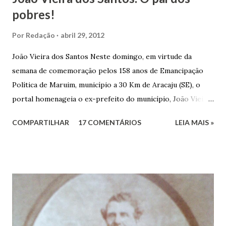
pobres!
Por
Redação
abril 29, 2012
João Vieira dos Santos Neste domingo, em virtude da
semana de comemoração pelos 158 anos de Emancipação
Política de Maruim, município a 30 Km de Aracaju (SE), o
portal homenageia o ex-prefeito do município, João Vieira
dos Santos. João Vieira dos Santos, filho de Domingos
COMPARTILHAR
17 COMENTÁRIOS
LEIA MAIS »
Vieira dos Santos e Arlinda Barroso dos Santos, nasceu em
Maruim, em 18 de setembro de 1935. De origem humilde,
João Vieira, trilhou por árduos caminhos até chegar, por
duas vezes, ao posto de Prefeito de Maruim. Devido a sua
infância pobre, João Vieira não pôde se dedicar aos
estudos, e então passou a colocar o trabalho em primeiro
plano para auxiliar na renda familiar. No comércio foi