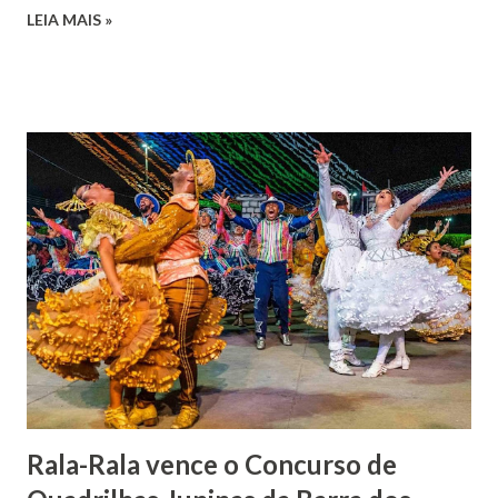
José de Faro Leitão, porém o casamento acabou com o
LEIA MAIS »
falecimento de sua esposa em 14 de dezembro de 1859. O
Barão foi acusado e condenado pela morte de uma enteada
por envenenamento. Mas, conseguiu provar sua inocência.
Relatos apontam que alguns parentes queriam o seu
indiciamento para apropriar-se da volumosa herança. Em
1862, transferiu-se para o Rio de Janeiro e casou-se com
uma irmã do Visconde de Uruguai. O Barão de Maruim
apresentou uma grande dedicação à atividade agrícola, que
lhe proporcionou uma grande reserva financeira. João
Gomes de Melo mandou construir a Igreja Matriz de Nosso
Senhor Bom Jesus dos Passos, que foi inaugurada em 1862 e
doada ao vigário Pe. José Joaquim de Vasconcelos. A Igreja
Matriz...
Rala-Rala vence o Concurso de