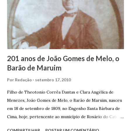
garçon, dono de bar, de armarinho e depois de uma
panificação. “Ao contrário de muitos, que renegam suas
raízes e procuram obscurecer seu passado, orgulhava-se
em defender o pão como garçon, tendo incontáveis vezes
que trabalhar copiosamente fora de seu horário normal em
trocas de gorjetas que c...
201 anos de João Gomes de Melo, o
Barão de Maruim
Por
Redação
setembro 17, 2010
Filho de Theotonio Corrêa Dantas e Clara Angélica de
Menezes, João Gomes de Melo, o Barão de Maruim, nasceu
em 18 de setembro de 1809, no Engenho Santa Bárbara de
Cima, hoje, pertencente ao município de Rosário do Catete.
João Gomes de Melo casou-se pela primeira vez com Maria
COMPARTILHAR
POSTAR UM COMENTÁRIO