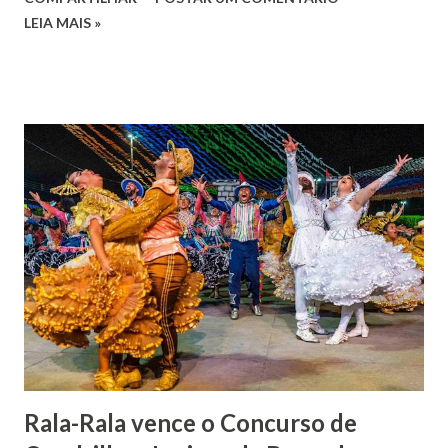
José de Faro Leitão, porém o casamento acabou com o
LEIA MAIS »
falecimento de sua esposa em 14 de dezembro de 1859. O
Barão foi acusado e condenado pela morte de uma enteada
por envenenamento. Mas, conseguiu provar sua inocência.
Relatos apontam que alguns parentes queriam o seu
indiciamento para apropriar-se da volumosa herança. Em
1862, transferiu-se para o Rio de Janeiro e casou-se com
uma irmã do Visconde de Uruguai. O Barão de Maruim
apresentou uma grande dedicação à atividade agrícola, que
lhe proporcionou uma grande reserva financeira. João
Gomes de Melo mandou construir a Igreja Matriz de Nosso
Senhor Bom Jesus dos Passos, que foi inaugurada em 1862 e
doada ao vigário Pe. José Joaquim de Vasconcelos. A Igreja
Matriz...
Rala-Rala vence o Concurso de