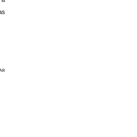
as
AR