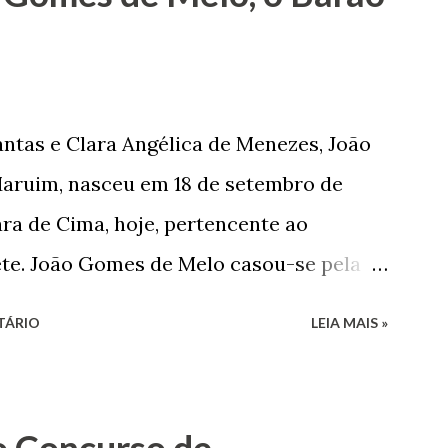
tão passou a colocar o trabalho em
na renda familiar. No comércio foi
rinho e depois de uma panificação. “Ao
negam suas raízes e procuram obscurecer
ntas e Clara Angélica de Menezes, João
m defender o pão como garçon, tendo
aruim, nasceu em 18 de setembro de
har copiosamente fora de seu horário
ra de Cima, hoje, pertencente ao
que c...
ete. João Gomes de Melo casou-se pela
 de Faro Leitão, porém o casamento
TÁRIO
LEIA MAIS »
 sua esposa em 14 de dezembro de 1859.
nado pela morte de uma enteada por
iu provar sua inocência. Relatos