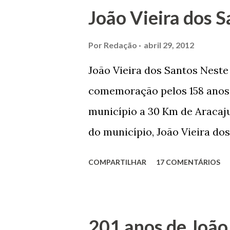
João Vieira dos S
Por
Redação
abril 29, 2012
João Vieira dos Santos Nest
comemoração pelos 158 anos 
município a 30 Km de Aracaju
do município, João Vieira dos
Domingos Vieira dos Santos 
COMPARTILHAR
17 COMENTÁRIOS
Maruim, em 18 de setembro de
trilhou por árduos caminhos 
Prefeito de Maruim. Devido a
201 anos de João