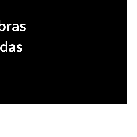
bras
adas