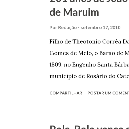
se dedicar aos estudos, e en
de Maruim
primeiro plano para auxiliar 
garçon, dono de bar, de arma
Por
Redação
setembro 17, 2010
contrário de muitos, que re
Filho de Theotonio Corrêa Da
seu passado, orgulhava-se e
Gomes de Melo, o Barão de M
incontáveis vezes que trabal
1809, no Engenho Santa Bárba
normal em trocas de gorjetas 
município de Rosário do Cat
primeira vez com Maria José
COMPARTILHAR
POSTAR UM COMEN
acabou com o falecimento de
O Barão foi acusado e conde
envenenamento. Mas, consegu