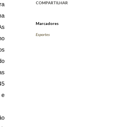
COMPARTILHAR
ra
ma
Marcadores
As
Esportes
ho
os
do
as
45
 e
ão