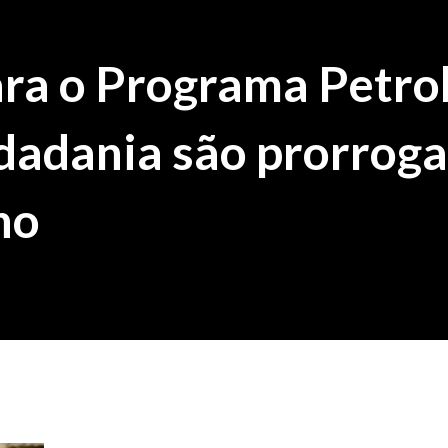
ara o Programa Petro
dadania são prorrog
ho