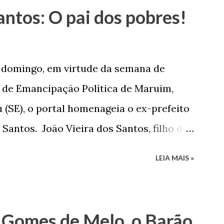
antos: O pai dos pobres!
e domingo, em virtude da semana de
de Emancipação Política de Maruim,
 (SE), o portal homenageia o ex-prefeito
 Santos. João Vieira dos Santos, filho de
e Arlinda Barroso dos Santos, nasceu em
LEIA MAIS »
 1935. De origem humilde, João Vieira,
até chegar, por duas vezes, ao posto de
 sua infância pobre, João Vieira não pôde
 Gomes de Melo, o Barão