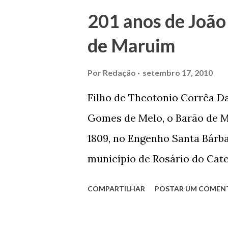
Prefeito de Maruim. Devido a
201 anos de João
se dedicar aos estudos, e en
de Maruim
primeiro plano para auxiliar 
garçon, dono de bar, de arma
Por
Redação
setembro 17, 2010
contrário de muitos, que re
Filho de Theotonio Corrêa Da
seu passado, orgulhava-se e
Gomes de Melo, o Barão de M
incontáveis vezes que trabal
1809, no Engenho Santa Bárba
normal em trocas de gorjetas 
município de Rosário do Cat
primeira vez com Maria José
COMPARTILHAR
POSTAR UM COMEN
acabou com o falecimento de
O Barão foi acusado e conde