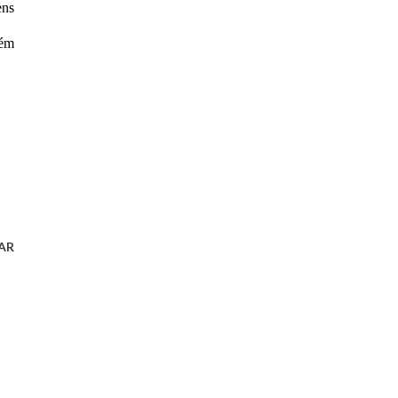
ens
lém
AR