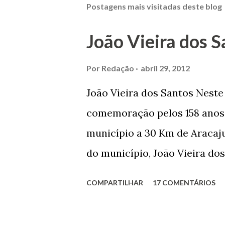
Postagens mais visitadas deste blog
João Vieira dos S
Por
Redação
abril 29, 2012
João Vieira dos Santos Nest
comemoração pelos 158 anos 
município a 30 Km de Aracaju
do município, João Vieira dos
Domingos Vieira dos Santos 
COMPARTILHAR
17 COMENTÁRIOS
Maruim, em 18 de setembro de
trilhou por árduos caminhos 