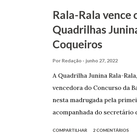
envenenamento. Mas, consegu
Rala-Rala vence 
apontam que alguns parentes
Quadrilhas Junin
apropriar-se da volumosa her
Coqueiros
de Janeiro e casou-se com u
de Maruim apresentou uma gr
Por
Redação
junho 27, 2022
que lhe proporcionou uma gr
A Quadrilha Junina Rala-Rala
Melo mandou construir a Igr
vencedora do Concurso da Bar
dos Passos, que foi inaugurad
nesta madrugada pela primei
Joaquim de Vasconcelos. A Igr
acompanhada do secretário d
da Comissão julgadora, Rober
COMPARTILHAR
2 COMENTÁRIOS
presença dos demais jurados