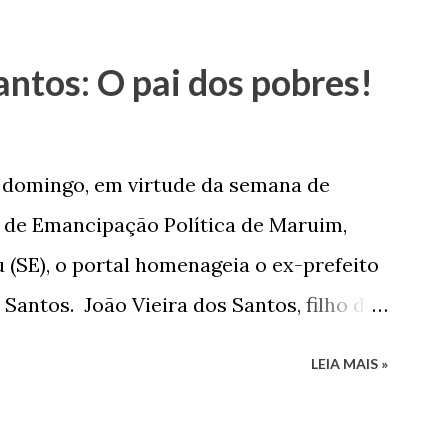
antos: O pai dos pobres!
e domingo, em virtude da semana de
de Emancipação Política de Maruim,
 (SE), o portal homenageia o ex-prefeito
 Santos. João Vieira dos Santos, filho de
e Arlinda Barroso dos Santos, nasceu em
LEIA MAIS »
 1935. De origem humilde, João Vieira,
até chegar, por duas vezes, ao posto de