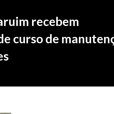
aruim recebem
 de curso de manuten
es