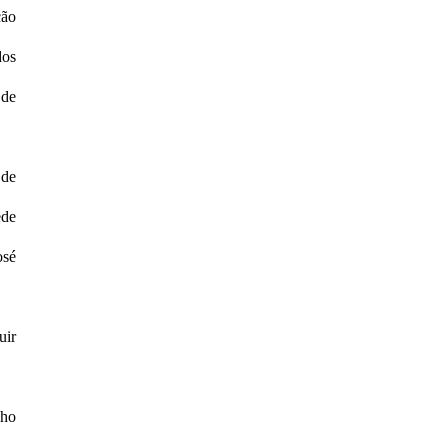
ção
dos
de
 de
ede
osé
uir
lho