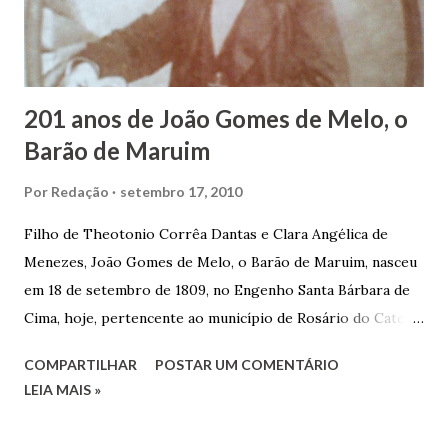
em defender o pão como garçon, tendo incontáveis vezes
que trabalhar copiosamente fora de seu horário normal em
trocas de gorjetas que c...
201 anos de João Gomes de Melo, o
Barão de Maruim
Por
Redação
setembro 17, 2010
Filho de Theotonio Corrêa Dantas e Clara Angélica de
Menezes, João Gomes de Melo, o Barão de Maruim, nasceu
em 18 de setembro de 1809, no Engenho Santa Bárbara de
Cima, hoje, pertencente ao município de Rosário do Catete.
João Gomes de Melo casou-se pela primeira vez com Maria
COMPARTILHAR
POSTAR UM COMENTÁRIO
José de Faro Leitão, porém o casamento acabou com o
LEIA MAIS »
falecimento de sua esposa em 14 de dezembro de 1859. O
Barão foi acusado e condenado pela morte de uma enteada