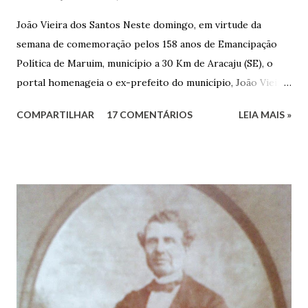
João Vieira dos Santos Neste domingo, em virtude da
semana de comemoração pelos 158 anos de Emancipação
Política de Maruim, município a 30 Km de Aracaju (SE), o
portal homenageia o ex-prefeito do município, João Vieira
dos Santos. João Vieira dos Santos, filho de Domingos
COMPARTILHAR
17 COMENTÁRIOS
LEIA MAIS »
Vieira dos Santos e Arlinda Barroso dos Santos, nasceu em
Maruim, em 18 de setembro de 1935. De origem humilde,
João Vieira, trilhou por árduos caminhos até chegar, por
duas vezes, ao posto de Prefeito de Maruim. Devido a sua
infância pobre, João Vieira não pôde se dedicar aos
estudos, e então passou a colocar o trabalho em primeiro
plano para auxiliar na renda familiar. No comércio foi
garçon, dono de bar, de armarinho e depois de uma
panificação. “Ao contrário de muitos, que renegam suas
raízes e procuram obscurecer seu passado, orgulhava-se