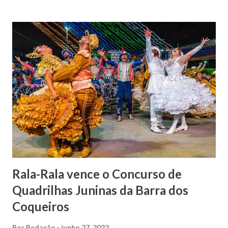
por envenenamento. Mas, conseguiu provar sua inocência.
Relatos apontam que alguns parentes queriam o seu
indiciamento para apropriar-se da volumosa herança. Em
1862, transferiu-se para o Rio de Janeiro e casou-se com
uma irmã do Visconde de Uruguai. O Barão de Maruim
apresentou uma grande dedicação à atividade agrícola, que
lhe proporcionou uma grande reserva financeira. João
Gomes de Melo mandou construir a Igreja Matriz de Nosso
Senhor Bom Jesus dos Passos, que foi inaugurada em 1862 e
doada ao vigário Pe. José Joaquim de Vasconcelos. A Igreja
Matriz...
Rala-Rala vence o Concurso de
Quadrilhas Juninas da Barra dos
Coqueiros
Por
Redação
junho 27, 2022