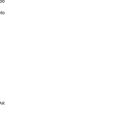
po
elo
AR