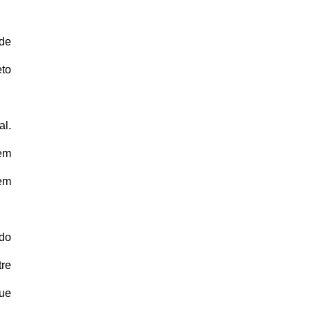
 de
eto
al.
 em
 em
 do
tre
que