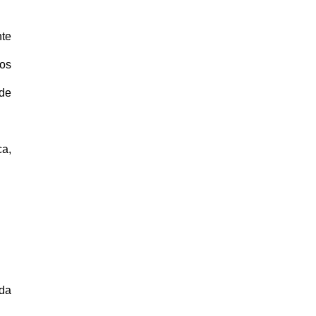
nte
vos
 de
ca,
 da