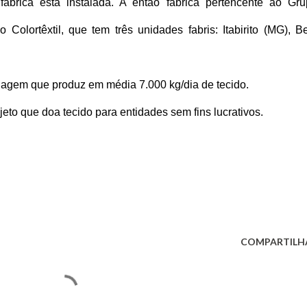
brica está instalada. A então fábrica pertencente ao Gru
Colortêxtil, que tem três unidades fabris: Itabirito (MG), B
lagem que produz em média 7.000 kg/dia de tecido.
to que doa tecido para entidades sem fins lucrativos.
COMPARTILH