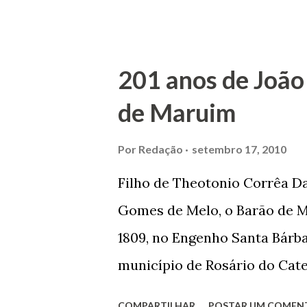
Maruim, em 18 de setembro de
trilhou por árduos caminhos 
Prefeito de Maruim. Devido a
201 anos de João
se dedicar aos estudos, e en
de Maruim
primeiro plano para auxiliar 
garçon, dono de bar, de arma
Por
Redação
setembro 17, 2010
contrário de muitos, que re
Filho de Theotonio Corrêa Da
seu passado, orgulhava-se e
Gomes de Melo, o Barão de M
incontáveis vezes que trabal
1809, no Engenho Santa Bárba
normal em trocas de gorjetas 
município de Rosário do Cat
primeira vez com Maria José
COMPARTILHAR
POSTAR UM COMEN