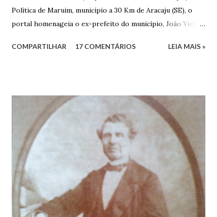
Política de Maruim, município a 30 Km de Aracaju (SE), o
portal homenageia o ex-prefeito do município, João Vieira
dos Santos. João Vieira dos Santos, filho de Domingos
COMPARTILHAR
17 COMENTÁRIOS
LEIA MAIS »
Vieira dos Santos e Arlinda Barroso dos Santos, nasceu em
Maruim, em 18 de setembro de 1935. De origem humilde,
João Vieira, trilhou por árduos caminhos até chegar, por
duas vezes, ao posto de Prefeito de Maruim. Devido a sua
infância pobre, João Vieira não pôde se dedicar aos
estudos, e então passou a colocar o trabalho em primeiro
plano para auxiliar na renda familiar. No comércio foi
garçon, dono de bar, de armarinho e depois de uma
panificação. “Ao contrário de muitos, que renegam suas
raízes e procuram obscurecer seu passado, orgulhava-se
em defender o pão como garçon, tendo incontáveis vezes
que trabalhar copiosamente fora de seu horário normal em
trocas de gorjetas que c...