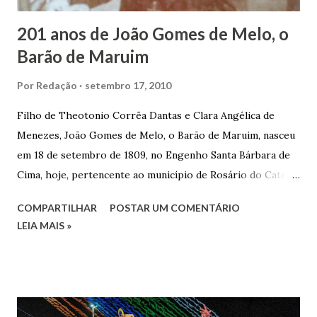
201 anos de João Gomes de Melo, o
Barão de Maruim
Por
Redação
setembro 17, 2010
Filho de Theotonio Corrêa Dantas e Clara Angélica de
Menezes, João Gomes de Melo, o Barão de Maruim, nasceu
em 18 de setembro de 1809, no Engenho Santa Bárbara de
Cima, hoje, pertencente ao município de Rosário do Catete.
João Gomes de Melo casou-se pela primeira vez com Maria
COMPARTILHAR
POSTAR UM COMENTÁRIO
José de Faro Leitão, porém o casamento acabou com o
LEIA MAIS »
falecimento de sua esposa em 14 de dezembro de 1859. O
Barão foi acusado e condenado pela morte de uma enteada
por envenenamento. Mas, conseguiu provar sua inocência.
Relatos apontam que alguns parentes queriam o seu
indiciamento para apropriar-se da volumosa herança. Em