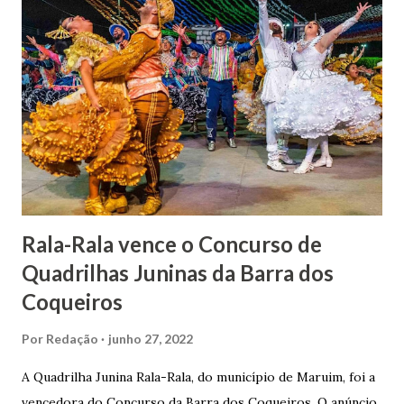
1862, transferiu-se para o Rio de Janeiro e casou-se com
uma irmã do Visconde de Uruguai. O Barão de Maruim
apresentou uma grande dedicação à atividade agrícola, que
lhe proporcionou uma grande reserva financeira. João
Gomes de Melo mandou construir a Igreja Matriz de Nosso
Senhor Bom Jesus dos Passos, que foi inaugurada em 1862 e
doada ao vigário Pe. José Joaquim de Vasconcelos. A Igreja
Matriz...
Rala-Rala vence o Concurso de
Quadrilhas Juninas da Barra dos
Coqueiros
Por
Redação
junho 27, 2022
A Quadrilha Junina Rala-Rala, do município de Maruim, foi a
vencedora do Concurso da Barra dos Coqueiros. O anúncio