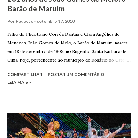
Barão de Maruim
Por
Redação
setembro 17, 2010
Filho de Theotonio Corrêa Dantas e Clara Angélica de
Menezes, João Gomes de Melo, o Barão de Maruim, nasceu
em 18 de setembro de 1809, no Engenho Santa Bárbara de
Cima, hoje, pertencente ao município de Rosário do Catete.
João Gomes de Melo casou-se pela primeira vez com Maria
COMPARTILHAR
POSTAR UM COMENTÁRIO
José de Faro Leitão, porém o casamento acabou com o
LEIA MAIS »
falecimento de sua esposa em 14 de dezembro de 1859. O
Barão foi acusado e condenado pela morte de uma enteada
por envenenamento. Mas, conseguiu provar sua inocência.
Relatos apontam que alguns parentes queriam o seu
indiciamento para apropriar-se da volumosa herança. Em
1862, transferiu-se para o Rio de Janeiro e casou-se com
uma irmã do Visconde de Uruguai. O Barão de Maruim