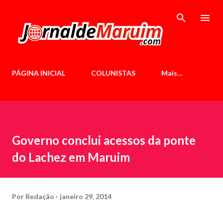
Pular para o conteúdo principal
PÁGINA INICIAL
COLUNISTAS
Mais…
Governo conclui acessos da ponte
do Lachez em Maruim
Por
Redação
janeiro 29, 2014