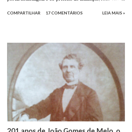
dos Santos. João Vieira dos Santos, filho de Domingos
COMPARTILHAR
17 COMENTÁRIOS
LEIA MAIS »
Vieira dos Santos e Arlinda Barroso dos Santos, nasceu em
Maruim, em 18 de setembro de 1935. De origem humilde,
João Vieira, trilhou por árduos caminhos até chegar, por
duas vezes, ao posto de Prefeito de Maruim. Devido a sua
infância pobre, João Vieira não pôde se dedicar aos
estudos, e então passou a colocar o trabalho em primeiro
plano para auxiliar na renda familiar. No comércio foi
garçon, dono de bar, de armarinho e depois de uma
panificação. “Ao contrário de muitos, que renegam suas
raízes e procuram obscurecer seu passado, orgulhava-se
em defender o pão como garçon, tendo incontáveis vezes
que trabalhar copiosamente fora de seu horário normal em
trocas de gorjetas que c...
201 anos de João Gomes de Melo, o