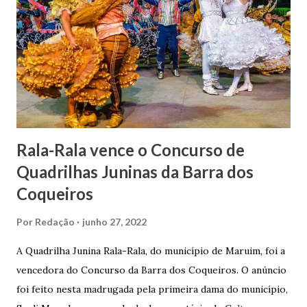
apresentou uma grande dedicação à atividade agrícola, que
lhe proporcionou uma grande reserva financeira. João
Gomes de Melo mandou construir a Igreja Matriz de Nosso
Senhor Bom Jesus dos Passos, que foi inaugurada em 1862 e
doada ao vigário Pe. José Joaquim de Vasconcelos. A Igreja
Matriz...
Rala-Rala vence o Concurso de
Quadrilhas Juninas da Barra dos
Coqueiros
Por
Redação
junho 27, 2022
A Quadrilha Junina Rala-Rala, do município de Maruim, foi a
vencedora do Concurso da Barra dos Coqueiros. O anúncio
foi feito nesta madrugada pela primeira dama do município,