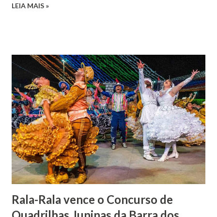
LEIA MAIS »
falecimento de sua esposa em 14 de dezembro de 1859. O
Barão foi acusado e condenado pela morte de uma enteada
por envenenamento. Mas, conseguiu provar sua inocência.
Relatos apontam que alguns parentes queriam o seu
indiciamento para apropriar-se da volumosa herança. Em
1862, transferiu-se para o Rio de Janeiro e casou-se com
uma irmã do Visconde de Uruguai. O Barão de Maruim
apresentou uma grande dedicação à atividade agrícola, que
lhe proporcionou uma grande reserva financeira. João
Gomes de Melo mandou construir a Igreja Matriz de Nosso
Senhor Bom Jesus dos Passos, que foi inaugurada em 1862 e
doada ao vigário Pe. José Joaquim de Vasconcelos. A Igreja
Matriz...
Rala-Rala vence o Concurso de
Quadrilhas Juninas da Barra dos