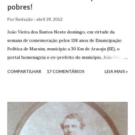
pobres!
Por
Redação
abril 29, 2012
João Vieira dos Santos Neste domingo, em virtude da
semana de comemoração pelos 158 anos de Emancipação
Política de Maruim, município a 30 Km de Aracaju (SE), o
portal homenageia o ex-prefeito do município, João Vieira
dos Santos. João Vieira dos Santos, filho de Domingos
COMPARTILHAR
17 COMENTÁRIOS
LEIA MAIS »
Vieira dos Santos e Arlinda Barroso dos Santos, nasceu em
Maruim, em 18 de setembro de 1935. De origem humilde,
João Vieira, trilhou por árduos caminhos até chegar, por
duas vezes, ao posto de Prefeito de Maruim. Devido a sua
infância pobre, João Vieira não pôde se dedicar aos
estudos, e então passou a colocar o trabalho em primeiro
plano para auxiliar na renda familiar. No comércio foi
garçon, dono de bar, de armarinho e depois de uma