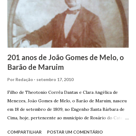
panificação. “Ao contrário de muitos, que renegam suas
raízes e procuram obscurecer seu passado, orgulhava-se
em defender o pão como garçon, tendo incontáveis vezes
que trabalhar copiosamente fora de seu horário normal em
trocas de gorjetas que c...
201 anos de João Gomes de Melo, o
Barão de Maruim
Por
Redação
setembro 17, 2010
Filho de Theotonio Corrêa Dantas e Clara Angélica de
Menezes, João Gomes de Melo, o Barão de Maruim, nasceu
em 18 de setembro de 1809, no Engenho Santa Bárbara de
Cima, hoje, pertencente ao município de Rosário do Catete.
João Gomes de Melo casou-se pela primeira vez com Maria
COMPARTILHAR
POSTAR UM COMENTÁRIO
José de Faro Leitão, porém o casamento acabou com o