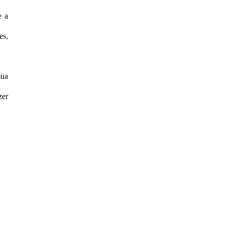
e a
es,
sua
zer