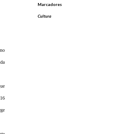
Marcadores
Cultura
rno
ada
que
 16
rge
nte