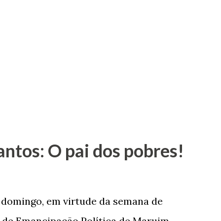
antos: O pai dos pobres!
e domingo, em virtude da semana de
de Emancipação Política de Maruim,