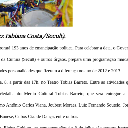
o: Fabiana Costa/Secult).
rará 193 anos de emancipação política. Para celebrar a data, o Gove
o da Cultura (Secult) e outros órgãos, prepara uma programação marc
des personalidades que fizeram a diferença no ano de 2012 e 2013.
 8, a partir das 17h, no Teatro Tobias Barreto. Entre as atividades 
 Medalha do Mérito Cultural Tobias Barreto, que será entregue a
como Antônio Carlos Viana, Joubert Moraes, Luiz Fernando Soutelo, Jo
Banese, Cubos Cia. de Dança, entre outros.
a, Eloisa Galdino, as comemorações do 8 de julho são sempre basta