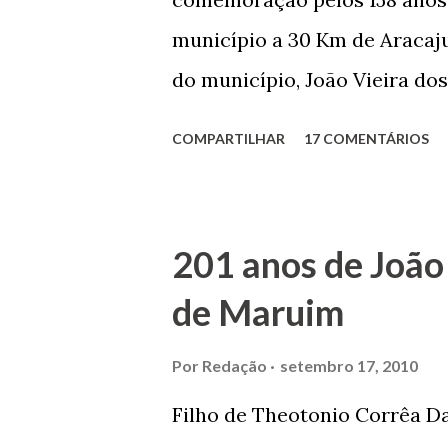
município a 30 Km de Aracaju
do município, João Vieira dos
Domingos Vieira dos Santos 
COMPARTILHAR
17 COMENTÁRIOS
Maruim, em 18 de setembro de
trilhou por árduos caminhos 
Prefeito de Maruim. Devido a
201 anos de João
se dedicar aos estudos, e en
de Maruim
primeiro plano para auxiliar 
garçon, dono de bar, de arma
Por
Redação
setembro 17, 2010
contrário de muitos, que re
Filho de Theotonio Corrêa Da
seu passado, orgulhava-se e