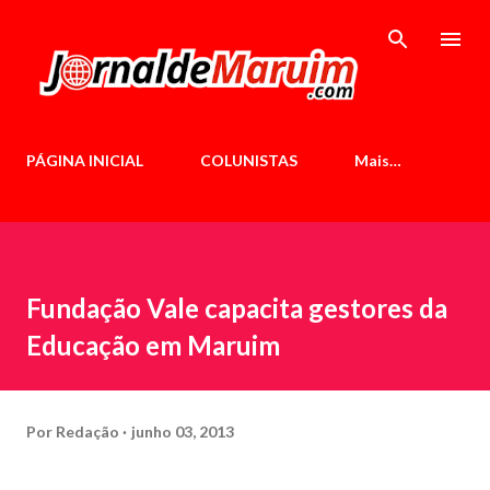
Pular para o conteúdo principal
PÁGINA INICIAL
COLUNISTAS
Mais…
Fundação Vale capacita gestores da
Educação em Maruim
Por
Redação
junho 03, 2013