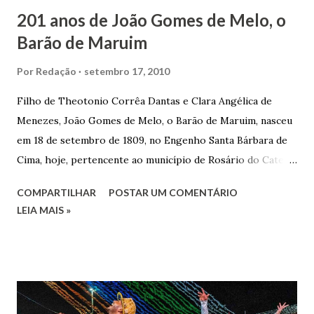
201 anos de João Gomes de Melo, o
Barão de Maruim
Por
Redação
setembro 17, 2010
Filho de Theotonio Corrêa Dantas e Clara Angélica de
Menezes, João Gomes de Melo, o Barão de Maruim, nasceu
em 18 de setembro de 1809, no Engenho Santa Bárbara de
Cima, hoje, pertencente ao município de Rosário do Catete.
João Gomes de Melo casou-se pela primeira vez com Maria
COMPARTILHAR
POSTAR UM COMENTÁRIO
José de Faro Leitão, porém o casamento acabou com o
LEIA MAIS »
falecimento de sua esposa em 14 de dezembro de 1859. O
Barão foi acusado e condenado pela morte de uma enteada
por envenenamento. Mas, conseguiu provar sua inocência.
Relatos apontam que alguns parentes queriam o seu
indiciamento para apropriar-se da volumosa herança. Em