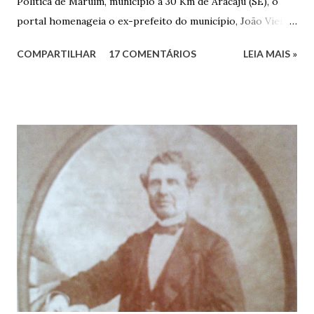
Política de Maruim, município a 30 Km de Aracaju (SE), o
portal homenageia o ex-prefeito do município, João Vieira
dos Santos. João Vieira dos Santos, filho de Domingos
COMPARTILHAR
17 COMENTÁRIOS
LEIA MAIS »
Vieira dos Santos e Arlinda Barroso dos Santos, nasceu em
Maruim, em 18 de setembro de 1935. De origem humilde,
João Vieira, trilhou por árduos caminhos até chegar, por
duas vezes, ao posto de Prefeito de Maruim. Devido a sua
infância pobre, João Vieira não pôde se dedicar aos
estudos, e então passou a colocar o trabalho em primeiro
plano para auxiliar na renda familiar. No comércio foi
garçon, dono de bar, de armarinho e depois de uma
panificação. “Ao contrário de muitos, que renegam suas
raízes e procuram obscurecer seu passado, orgulhava-se
em defender o pão como garçon, tendo incontáveis vezes
que trabalhar copiosamente fora de seu horário normal em
trocas de gorjetas que c...