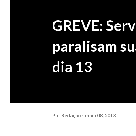
GREVE: Servi
paralisam su
dia 13
Por
Redação
maio 08, 2013