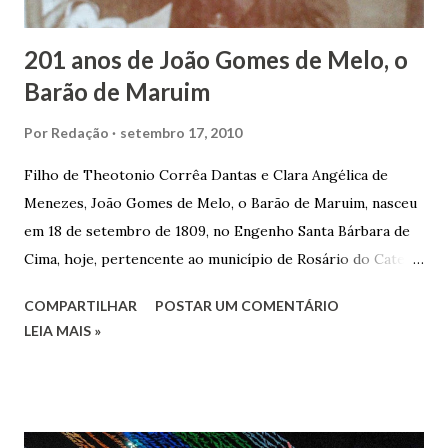
trocas de gorjetas que c...
201 anos de João Gomes de Melo, o
Barão de Maruim
Por
Redação
setembro 17, 2010
Filho de Theotonio Corrêa Dantas e Clara Angélica de
Menezes, João Gomes de Melo, o Barão de Maruim, nasceu
em 18 de setembro de 1809, no Engenho Santa Bárbara de
Cima, hoje, pertencente ao município de Rosário do Catete.
João Gomes de Melo casou-se pela primeira vez com Maria
COMPARTILHAR
POSTAR UM COMENTÁRIO
José de Faro Leitão, porém o casamento acabou com o
LEIA MAIS »
falecimento de sua esposa em 14 de dezembro de 1859. O
Barão foi acusado e condenado pela morte de uma enteada
por envenenamento. Mas, conseguiu provar sua inocência.
Relatos apontam que alguns parentes queriam o seu