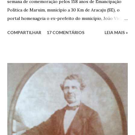
semana de comemoração pelos 158 anos de Emancipação
Política de Maruim, município a 30 Km de Aracaju (SE), o
portal homenageia o ex-prefeito do município, João Vieira
dos Santos. João Vieira dos Santos, filho de Domingos
COMPARTILHAR
17 COMENTÁRIOS
LEIA MAIS »
Vieira dos Santos e Arlinda Barroso dos Santos, nasceu em
Maruim, em 18 de setembro de 1935. De origem humilde,
João Vieira, trilhou por árduos caminhos até chegar, por
duas vezes, ao posto de Prefeito de Maruim. Devido a sua
infância pobre, João Vieira não pôde se dedicar aos
estudos, e então passou a colocar o trabalho em primeiro
plano para auxiliar na renda familiar. No comércio foi
garçon, dono de bar, de armarinho e depois de uma
panificação. “Ao contrário de muitos, que renegam suas
raízes e procuram obscurecer seu passado, orgulhava-se
em defender o pão como garçon, tendo incontáveis vezes
que trabalhar copiosamente fora de seu horário normal em