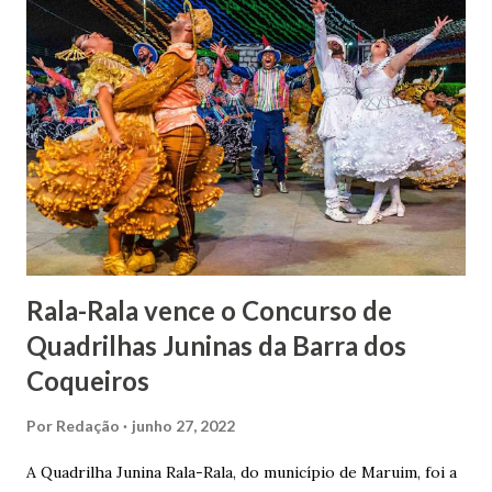
indiciamento para apropriar-se da volumosa herança. Em
1862, transferiu-se para o Rio de Janeiro e casou-se com
uma irmã do Visconde de Uruguai. O Barão de Maruim
apresentou uma grande dedicação à atividade agrícola, que
lhe proporcionou uma grande reserva financeira. João
Gomes de Melo mandou construir a Igreja Matriz de Nosso
Senhor Bom Jesus dos Passos, que foi inaugurada em 1862 e
doada ao vigário Pe. José Joaquim de Vasconcelos. A Igreja
Matriz...
Rala-Rala vence o Concurso de
Quadrilhas Juninas da Barra dos
Coqueiros
Por
Redação
junho 27, 2022
A Quadrilha Junina Rala-Rala, do município de Maruim, foi a