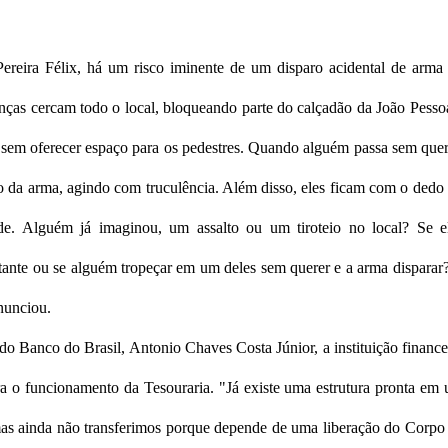
Pereira Félix, há um risco iminente de um disparo acidental de arma
anças cercam todo o local, bloqueando parte do calçadão da João Pesso
, sem oferecer espaço para os pedestres. Quando alguém passa sem quer
o da arma, agindo com truculência. Além disso, eles ficam com o dedo
ade. Alguém já imaginou, um assalto ou um tiroteio no local? Se e
nte ou se alguém tropeçar em um deles sem querer e a arma disparar
enunciou.
o Banco do Brasil, Antonio Chaves Costa Júnior, a instituição finance
ra o funcionamento da Tesouraria. "Já existe uma estrutura pronta em
s ainda não transferimos porque depende de uma liberação do Corpo