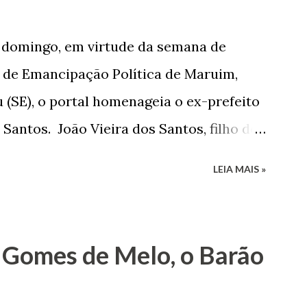
e domingo, em virtude da semana de
de Emancipação Política de Maruim,
 (SE), o portal homenageia o ex-prefeito
 Santos. João Vieira dos Santos, filho de
e Arlinda Barroso dos Santos, nasceu em
LEIA MAIS »
 1935. De origem humilde, João Vieira,
até chegar, por duas vezes, ao posto de
 sua infância pobre, João Vieira não pôde
 Gomes de Melo, o Barão
tão passou a colocar o trabalho em
na renda familiar. No comércio foi