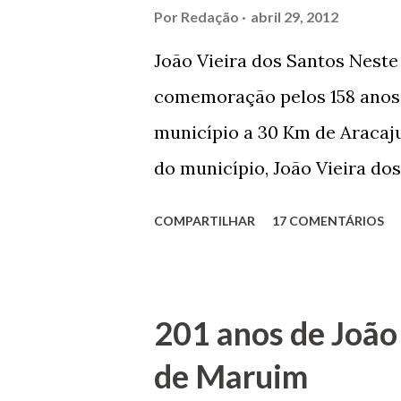
Por
Redação
abril 29, 2012
João Vieira dos Santos Nest
comemoração pelos 158 anos 
município a 30 Km de Aracaju
do município, João Vieira dos
Domingos Vieira dos Santos 
COMPARTILHAR
17 COMENTÁRIOS
Maruim, em 18 de setembro de
trilhou por árduos caminhos 
Prefeito de Maruim. Devido a
201 anos de João
se dedicar aos estudos, e en
de Maruim
primeiro plano para auxiliar 