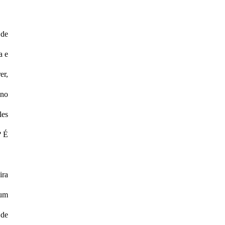
 de
a e
er,
 no
les
? É
ira
 um
 de