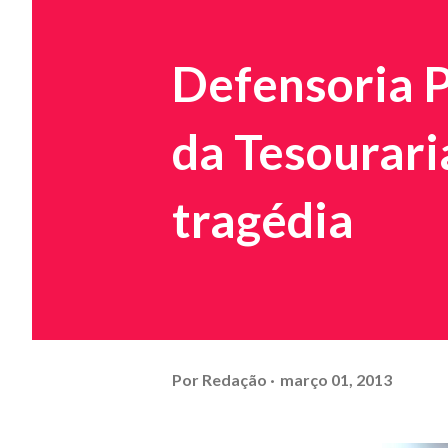
Defensoria P
da Tesourari
tragédia
Por
Redação
março 01, 2013