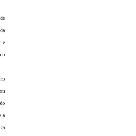
 de
 da
r e
rta
ica
com
 do
e a
aça