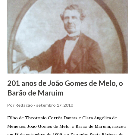
estudos, e então passou a colocar o trabalho em primeiro
plano para auxiliar na renda familiar. No comércio foi
garçon, dono de bar, de armarinho e depois de uma
panificação. “Ao contrário de muitos, que renegam suas
raízes e procuram obscurecer seu passado, orgulhava-se
em defender o pão como garçon, tendo incontáveis vezes
que trabalhar copiosamente fora de seu horário normal em
trocas de gorjetas que c...
201 anos de João Gomes de Melo, o
Barão de Maruim
Por
Redação
setembro 17, 2010
Filho de Theotonio Corrêa Dantas e Clara Angélica de
Menezes, João Gomes de Melo, o Barão de Maruim, nasceu
em 18 de setembro de 1809, no Engenho Santa Bárbara de