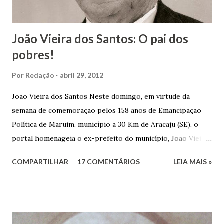
João Vieira dos Santos: O pai dos
pobres!
Por
Redação
abril 29, 2012
João Vieira dos Santos Neste domingo, em virtude da
semana de comemoração pelos 158 anos de Emancipação
Política de Maruim, município a 30 Km de Aracaju (SE), o
portal homenageia o ex-prefeito do município, João Vieira
dos Santos. João Vieira dos Santos, filho de Domingos
COMPARTILHAR
17 COMENTÁRIOS
LEIA MAIS »
Vieira dos Santos e Arlinda Barroso dos Santos, nasceu em
Maruim, em 18 de setembro de 1935. De origem humilde,
João Vieira, trilhou por árduos caminhos até chegar, por
duas vezes, ao posto de Prefeito de Maruim. Devido a sua
infância pobre, João Vieira não pôde se dedicar aos