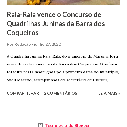
Rala-Rala vence o Concurso de
Quadrilhas Juninas da Barra dos
Coqueiros
Por
Redação
junho 27, 2022
A Quadrilha Junina Rala-Rala, do município de Maruim, foi a
vencedora do Concurso da Barra dos Coqueiros. O anúncio
foi feito nesta madrugada pela primeira dama do município,
Sueli Macedo, acompanhada do secretário de Cultura,
Diego Araújo, do presidente da Comissão julgadora,
COMPARTILHAR
2 COMENTÁRIOS
LEIA MAIS »
Roberto Fernandes dos Santos Júnior, e na presença dos
demais jurados do concurso. E as premiações para a
campeã, vice-campeã e terceira colocada será
respectivamente nos valores de: R$ 3 mil; R$ 1,5 mil e R$ 1
Tecnologia do Blogger