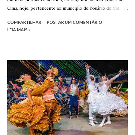
Cima, hoje, pertencente ao município de Rosário do Catete.
João Gomes de Melo casou-se pela primeira vez com Maria
COMPARTILHAR
POSTAR UM COMENTÁRIO
José de Faro Leitão, porém o casamento acabou com o
LEIA MAIS »
falecimento de sua esposa em 14 de dezembro de 1859. O
Barão foi acusado e condenado pela morte de uma enteada
por envenenamento. Mas, conseguiu provar sua inocência.
Relatos apontam que alguns parentes queriam o seu
indiciamento para apropriar-se da volumosa herança. Em
1862, transferiu-se para o Rio de Janeiro e casou-se com
uma irmã do Visconde de Uruguai. O Barão de Maruim
apresentou uma grande dedicação à atividade agrícola, que
lhe proporcionou uma grande reserva financeira. João
Gomes de Melo mandou construir a Igreja Matriz de Nosso
Senhor Bom Jesus dos Passos, que foi inaugurada em 1862 e
doada ao vigário Pe. José Joaquim de Vasconcelos. A Igreja
Matriz...