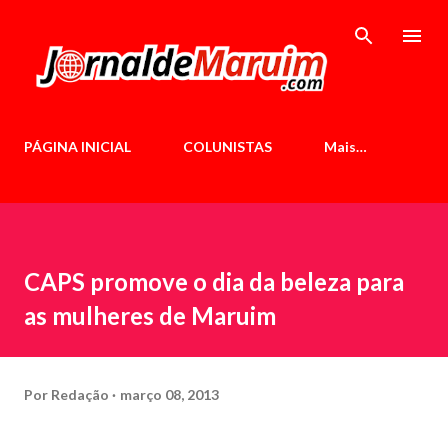
Pular para o conteúdo principal
PÁGINA INICIAL
COLUNISTAS
Mais…
CAPS promove o dia da beleza para
as mulheres de Maruim
Por
Redação
março 08, 2013