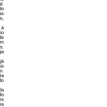
l.
do
as
o,
 à
io
de
em
s.
ga
já
is
o.
ta
do
la
do
es
ma