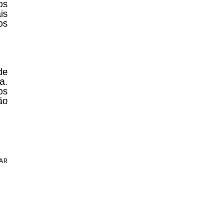
os
is
os
de
a.
os
ão
AR