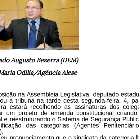
ado Augusto Bezerra (DEM)
Maria Odília/Agência Alese
osição na Assembleia Legislativa, deputado estadu
u a tribuna na tarde desta segunda-feira, 4, pa
ira estará recolhendo as assinaturas dos coleg
ar um projeto de emenda constitucional criando
l e reestruturando o Sistema de Segurança Públic
icação das categorias (Agentes Penitenciário
).
eu pronunciamento que o sindicato da categoria l