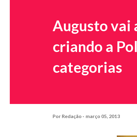
Augusto vai
criando a Pol
categorias
Por
Redação
março 05, 2013