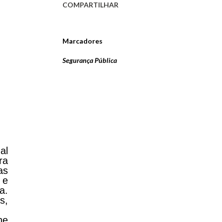
COMPARTILHAR
Marcadores
Segurança Pública
al
ra
as
 e
a.
s,
he