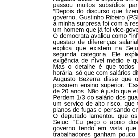
passou muitos subsídios par
“Depois do discurso que fiz
governo, Gustinho Ribeiro (PS
a minha surpresa foi com a res
um homem que já foi vice-gove
O democrata avaliou como “infe
questão de diferenças salaria
explica que existem na Sej
segunda categoria. Ele exp
exigência de nível médio e q
Mas o detalhe é que todo
horária, só que com salários di
Augusto Bezerra disse que 
possuem ensino superior. “Ess
de 20 anos. Não é justo que e
Perdem 1/3 do salário dos gua
um serviço de alto risco, qu
planos de fugas e pensando em
O deputado lamentou que os 
Sejuc. “Eu peço o apoio dos
governo tendo em vista que 
trabalhadores ganham pouco