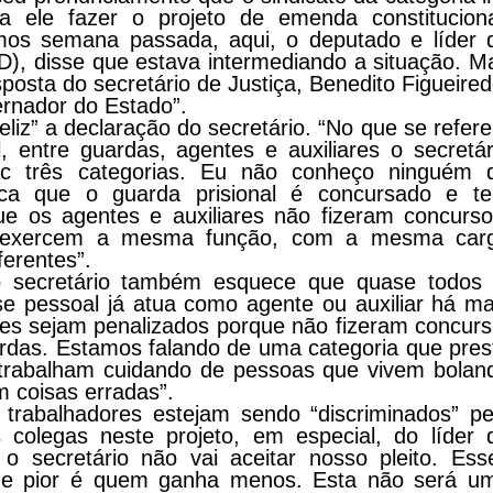
a ele fazer o projeto de emenda constituciona
emos semana passada, aqui, o deputado e líder 
D), disse que estava intermediando a situação. M
posta do secretário de Justiça, Benedito Figueired
rnador do Estado”.
liz” a declaração do secretário. “No que se refere
l, entre guardas, agentes e auxiliares o secretár
uc três categorias. Eu não conheço ninguém 
lica que o guarda prisional é concursado e t
ue os agentes e auxiliares não fizeram concurso
s exercem a mesma função, com a mesma car
ferentes”.
o secretário também esquece que quase todos 
e pessoal já atua como agente ou auxiliar há ma
les sejam penalizados porque não fizeram concurs
rdas. Estamos falando de uma categoria que pres
e trabalham cuidando de pessoas que vivem bolan
 coisas erradas”.
trabalhadores estejam sendo “discriminados” pe
 colegas neste projeto, em especial, do líder 
o secretário não vai aceitar nosso pleito. Ess
 e pior é quem ganha menos. Esta não será u