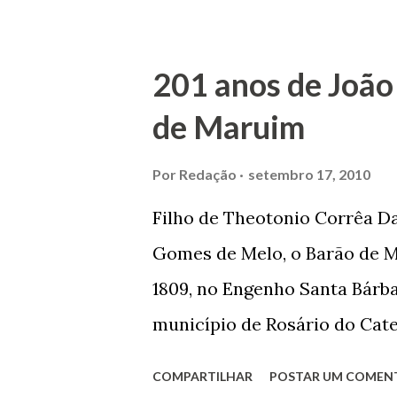
trilhou por árduos caminhos 
Prefeito de Maruim. Devido a
201 anos de João
se dedicar aos estudos, e en
de Maruim
primeiro plano para auxiliar 
garçon, dono de bar, de arma
Por
Redação
setembro 17, 2010
contrário de muitos, que re
Filho de Theotonio Corrêa Da
seu passado, orgulhava-se e
Gomes de Melo, o Barão de M
incontáveis vezes que trabal
1809, no Engenho Santa Bárba
normal em trocas de gorjetas 
município de Rosário do Cat
primeira vez com Maria José
COMPARTILHAR
POSTAR UM COMEN
acabou com o falecimento de