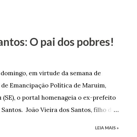
antos: O pai dos pobres!
e domingo, em virtude da semana de
de Emancipação Política de Maruim,
 (SE), o portal homenageia o ex-prefeito
 Santos. João Vieira dos Santos, filho de
e Arlinda Barroso dos Santos, nasceu em
LEIA MAIS »
 1935. De origem humilde, João Vieira,