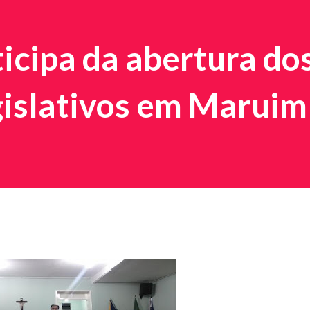
ticipa da abertura do
gislativos em Maruim