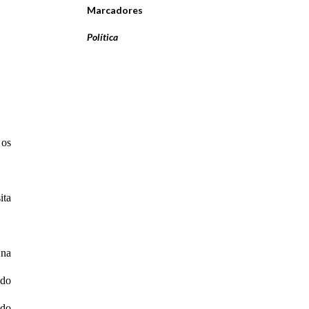
Marcadores
Política
 os
ita
 na
ndo
 do