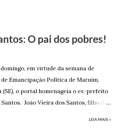
antos: O pai dos pobres!
e domingo, em virtude da semana de
de Emancipação Política de Maruim,
 (SE), o portal homenageia o ex-prefeito
 Santos. João Vieira dos Santos, filho de
e Arlinda Barroso dos Santos, nasceu em
LEIA MAIS »
 1935. De origem humilde, João Vieira,