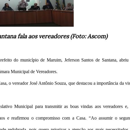
antana fala aos vereadores (Foto: Ascom)
 prefeito do município de Maruim, Jeferson Santos de Santana, abriu
Câmara Municipal de Vereadores.
Casa, o vereador José Antônio Souza, que destacou a importância da vis
lativo Municipal para transmitir as boas vindas aos vereadores e,
smos e reafirmou o compromisso com a Casa. “Ao assumir o segu
de redobrada, pois quero priorizar a atenção aos mais necessitados