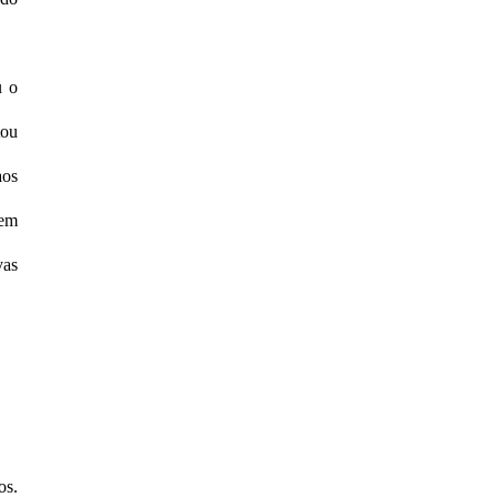
u o
tou
aos
 em
vas
os.