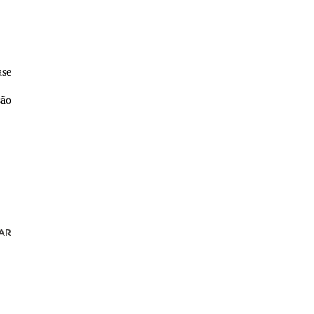
ase
são
AR