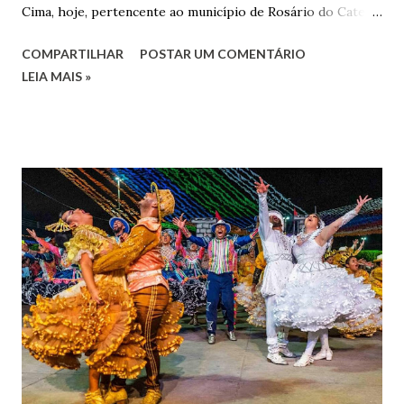
Cima, hoje, pertencente ao município de Rosário do Catete.
João Gomes de Melo casou-se pela primeira vez com Maria
COMPARTILHAR
POSTAR UM COMENTÁRIO
José de Faro Leitão, porém o casamento acabou com o
LEIA MAIS »
falecimento de sua esposa em 14 de dezembro de 1859. O
Barão foi acusado e condenado pela morte de uma enteada
por envenenamento. Mas, conseguiu provar sua inocência.
Relatos apontam que alguns parentes queriam o seu
indiciamento para apropriar-se da volumosa herança. Em
1862, transferiu-se para o Rio de Janeiro e casou-se com
uma irmã do Visconde de Uruguai. O Barão de Maruim
apresentou uma grande dedicação à atividade agrícola, que
lhe proporcionou uma grande reserva financeira. João
Gomes de Melo mandou construir a Igreja Matriz de Nosso
Senhor Bom Jesus dos Passos, que foi inaugurada em 1862 e
doada ao vigário Pe. José Joaquim de Vasconcelos. A Igreja
Matriz...