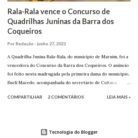
Rala-Rala vence o Concurso de
Quadrilhas Juninas da Barra dos
Coqueiros
Por
Redação
junho 27, 2022
A Quadrilha Junina Rala-Rala, do município de Maruim, foi a
vencedora do Concurso da Barra dos Coqueiros. O anúncio
foi feito nesta madrugada pela primeira dama do município,
Sueli Macedo, acompanhada do secretário de Cultura,
Diego Araújo, do presidente da Comissão julgadora,
COMPARTILHAR
2 COMENTÁRIOS
LEIA MAIS »
Roberto Fernandes dos Santos Júnior, e na presença dos
demais jurados do concurso. E as premiações para a
campeã, vice-campeã e terceira colocada será
respectivamente nos valores de: R$ 3 mil; R$ 1,5 mil e R$ 1
Tecnologia do Blogger
mil. A ordem e pontuações do Concurso de Quadrilhas