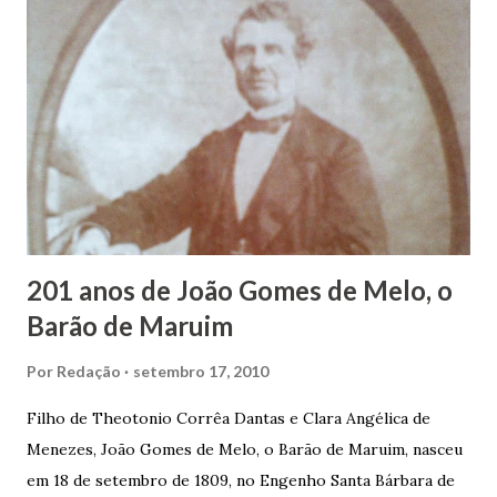
estudos, e então passou a colocar o trabalho em primeiro
plano para auxiliar na renda familiar. No comércio foi
garçon, dono de bar, de armarinho e depois de uma
panificação. “Ao contrário de muitos, que renegam suas
raízes e procuram obscurecer seu passado, orgulhava-se
em defender o pão como garçon, tendo incontáveis vezes
que trabalhar copiosamente fora de seu horário normal em
trocas de gorjetas que c...
201 anos de João Gomes de Melo, o
Barão de Maruim
Por
Redação
setembro 17, 2010
Filho de Theotonio Corrêa Dantas e Clara Angélica de
Menezes, João Gomes de Melo, o Barão de Maruim, nasceu
em 18 de setembro de 1809, no Engenho Santa Bárbara de