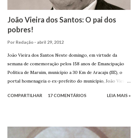
João Vieira dos Santos: O pai dos
pobres!
Por
Redação
abril 29, 2012
João Vieira dos Santos Neste domingo, em virtude da
semana de comemoração pelos 158 anos de Emancipação
Política de Maruim, município a 30 Km de Aracaju (SE), o
portal homenageia o ex-prefeito do município, João Vieira
dos Santos. João Vieira dos Santos, filho de Domingos
COMPARTILHAR
17 COMENTÁRIOS
LEIA MAIS »
Vieira dos Santos e Arlinda Barroso dos Santos, nasceu em
Maruim, em 18 de setembro de 1935. De origem humilde,
João Vieira, trilhou por árduos caminhos até chegar, por
duas vezes, ao posto de Prefeito de Maruim. Devido a sua
infância pobre, João Vieira não pôde se dedicar aos