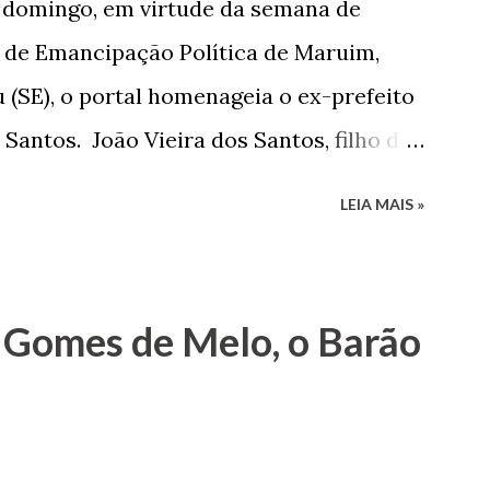
e domingo, em virtude da semana de
de Emancipação Política de Maruim,
 (SE), o portal homenageia o ex-prefeito
 Santos. João Vieira dos Santos, filho de
e Arlinda Barroso dos Santos, nasceu em
LEIA MAIS »
 1935. De origem humilde, João Vieira,
até chegar, por duas vezes, ao posto de
 sua infância pobre, João Vieira não pôde
 Gomes de Melo, o Barão
tão passou a colocar o trabalho em
na renda familiar. No comércio foi
rinho e depois de uma panificação. “Ao
negam suas raízes e procuram obscurecer