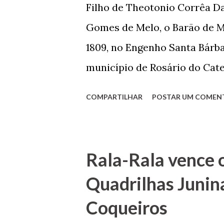
Filho de Theotonio Corrêa Da
seu passado, orgulhava-se e
Gomes de Melo, o Barão de M
incontáveis vezes que trabal
1809, no Engenho Santa Bárba
normal em trocas de gorjetas 
município de Rosário do Cat
primeira vez com Maria José
COMPARTILHAR
POSTAR UM COMEN
acabou com o falecimento de
O Barão foi acusado e conde
envenenamento. Mas, consegu
Rala-Rala vence 
apontam que alguns parentes
Quadrilhas Junin
apropriar-se da volumosa her
Coqueiros
de Janeiro e casou-se com u