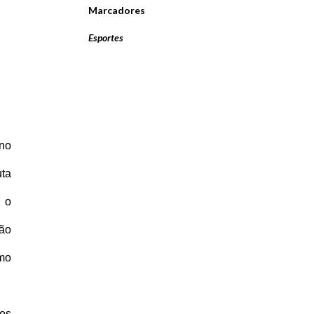
Marcadores
Esportes
ino
uta
m o
ção
imo
nos