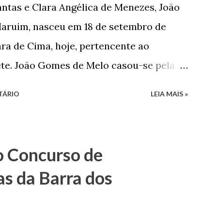
ntas e Clara Angélica de Menezes, João
m defender o pão como garçon, tendo
aruim, nasceu em 18 de setembro de
har copiosamente fora de seu horário
ra de Cima, hoje, pertencente ao
que c...
ete. João Gomes de Melo casou-se pela
 de Faro Leitão, porém o casamento
TÁRIO
LEIA MAIS »
 sua esposa em 14 de dezembro de 1859.
nado pela morte de uma enteada por
iu provar sua inocência. Relatos
o Concurso de
 queriam o seu indiciamento para
as da Barra dos
ança. Em 1862, transferiu-se para o Rio
ma irmã do Visconde de Uruguai. O Barão