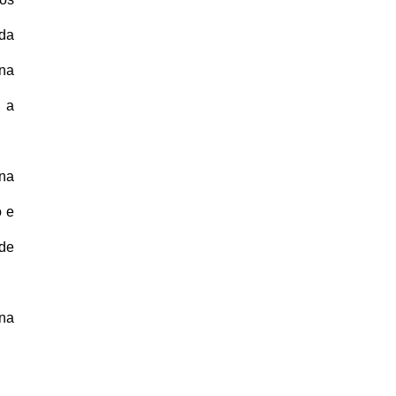
ada
 na
 a
 na
o e
 de
 na