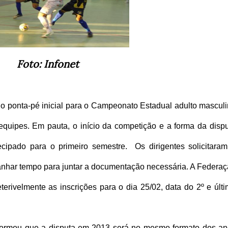
Foto: Infonet
o ponta-pé inicial para o Campeonato Estadual adulto mascul
quipes. Em pauta, o início da competição e a forma da disp
ecipado para o primeiro semestre. Os dirigentes solicitara
ganhar tempo para juntar a documentação necessária. A Federa
erivelmente as inscrições para o dia 25/02, data do 2º e últ
formou que a disputa em 2013 será no mesmo formato dos a