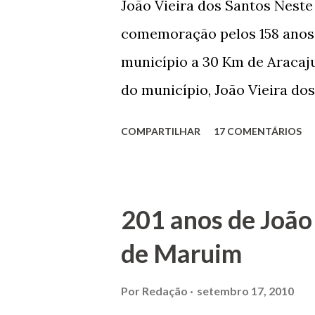
João Vieira dos Santos Nest
comemoração pelos 158 anos 
município a 30 Km de Aracaju
do município, João Vieira dos
Domingos Vieira dos Santos 
COMPARTILHAR
17 COMENTÁRIOS
Maruim, em 18 de setembro de
trilhou por árduos caminhos 
Prefeito de Maruim. Devido a
201 anos de João
se dedicar aos estudos, e en
de Maruim
primeiro plano para auxiliar 
garçon, dono de bar, de arma
Por
Redação
setembro 17, 2010
contrário de muitos, que re