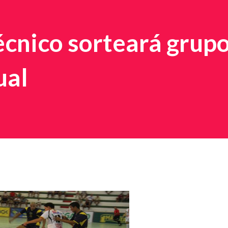
cnico sorteará grup
ual