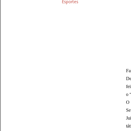
Esportes
Fa
De
fe
o 
O 
Se
Ju
tá