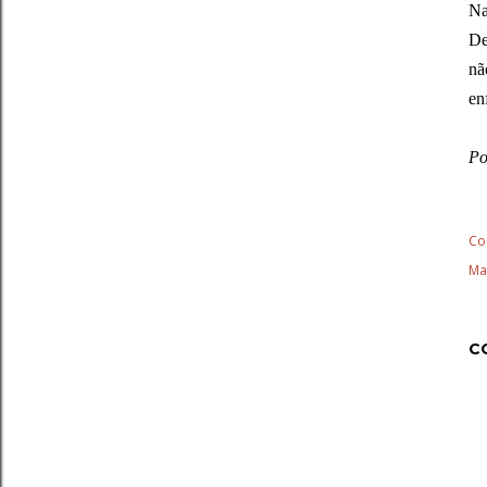
Na
De
nã
en
Po
Co
Ma
C