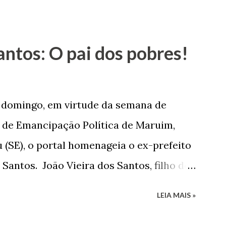
antos: O pai dos pobres!
e domingo, em virtude da semana de
de Emancipação Política de Maruim,
 (SE), o portal homenageia o ex-prefeito
 Santos. João Vieira dos Santos, filho de
e Arlinda Barroso dos Santos, nasceu em
LEIA MAIS »
 1935. De origem humilde, João Vieira,
até chegar, por duas vezes, ao posto de