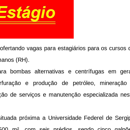
fertando vagas para estagiários para os cursos 
manos (RH).
a bombas alternativas e centrífugas em gera
perfuração e produção de petróleo, mineração
ção de serviços e manutenção especializada nes
ituada próxima a Universidade Federel de Sergi
00 m², com seis prédios, sendo cinco galpõ