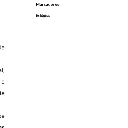
Marcadores
Estágios
de
l,
 e
te
pe
es