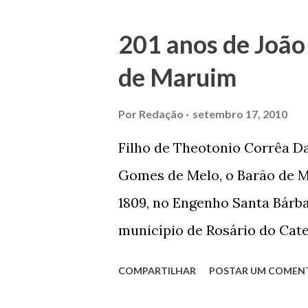
Prefeito de Maruim. Devido a
201 anos de João
se dedicar aos estudos, e en
de Maruim
primeiro plano para auxiliar 
garçon, dono de bar, de arma
Por
Redação
setembro 17, 2010
contrário de muitos, que re
Filho de Theotonio Corrêa Da
seu passado, orgulhava-se e
Gomes de Melo, o Barão de M
incontáveis vezes que trabal
1809, no Engenho Santa Bárba
normal em trocas de gorjetas 
município de Rosário do Cat
primeira vez com Maria José
COMPARTILHAR
POSTAR UM COMEN
acabou com o falecimento de