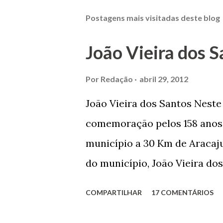
Postagens mais visitadas deste blog
João Vieira dos S
Por
Redação
abril 29, 2012
João Vieira dos Santos Nest
comemoração pelos 158 anos 
município a 30 Km de Aracaju
do município, João Vieira dos
Domingos Vieira dos Santos 
COMPARTILHAR
17 COMENTÁRIOS
Maruim, em 18 de setembro de
trilhou por árduos caminhos 