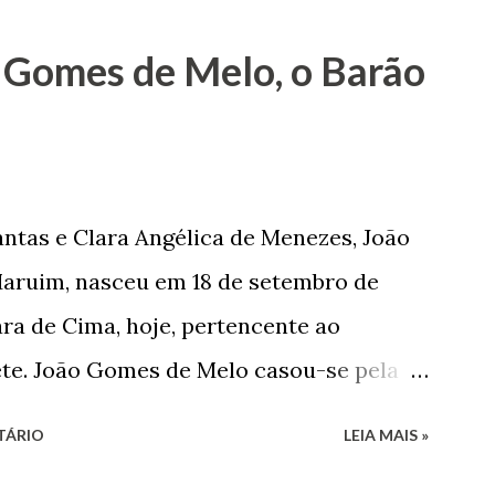
 sua infância pobre, João Vieira não pôde
 Gomes de Melo, o Barão
tão passou a colocar o trabalho em
na renda familiar. No comércio foi
rinho e depois de uma panificação. “Ao
negam suas raízes e procuram obscurecer
ntas e Clara Angélica de Menezes, João
m defender o pão como garçon, tendo
aruim, nasceu em 18 de setembro de
har copiosamente fora de seu horário
ra de Cima, hoje, pertencente ao
que c...
ete. João Gomes de Melo casou-se pela
 de Faro Leitão, porém o casamento
TÁRIO
LEIA MAIS »
 sua esposa em 14 de dezembro de 1859.