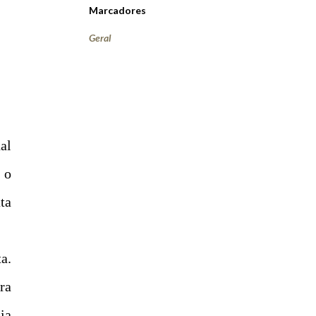
Marcadores
Geral
al
 o
ta
a.
ra
ia