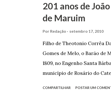
201 anos de João
se dedicar aos estudos, e en
de Maruim
primeiro plano para auxiliar 
garçon, dono de bar, de arma
Por
Redação
setembro 17, 2010
contrário de muitos, que re
Filho de Theotonio Corrêa Da
seu passado, orgulhava-se e
Gomes de Melo, o Barão de M
incontáveis vezes que trabal
1809, no Engenho Santa Bárba
normal em trocas de gorjetas 
município de Rosário do Cat
primeira vez com Maria José
COMPARTILHAR
POSTAR UM COMEN
acabou com o falecimento de
O Barão foi acusado e conde