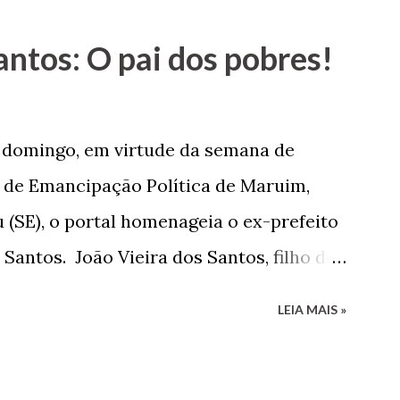
antos: O pai dos pobres!
e domingo, em virtude da semana de
de Emancipação Política de Maruim,
 (SE), o portal homenageia o ex-prefeito
 Santos. João Vieira dos Santos, filho de
e Arlinda Barroso dos Santos, nasceu em
LEIA MAIS »
 1935. De origem humilde, João Vieira,
até chegar, por duas vezes, ao posto de
 sua infância pobre, João Vieira não pôde