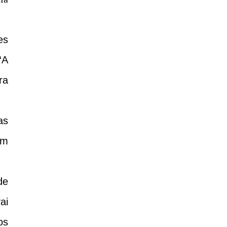
es
“A
ra
as
am
de
ai
os