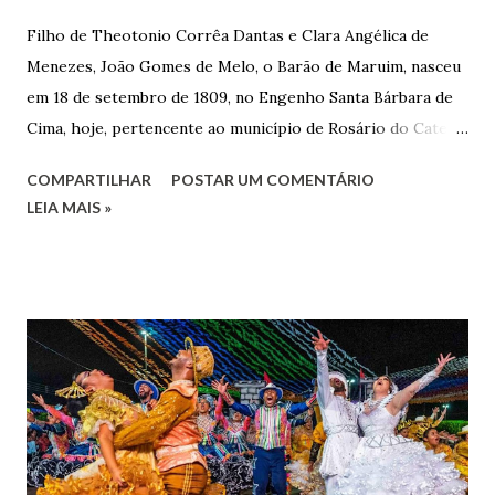
Filho de Theotonio Corrêa Dantas e Clara Angélica de
Menezes, João Gomes de Melo, o Barão de Maruim, nasceu
em 18 de setembro de 1809, no Engenho Santa Bárbara de
Cima, hoje, pertencente ao município de Rosário do Catete.
João Gomes de Melo casou-se pela primeira vez com Maria
COMPARTILHAR
POSTAR UM COMENTÁRIO
José de Faro Leitão, porém o casamento acabou com o
LEIA MAIS »
falecimento de sua esposa em 14 de dezembro de 1859. O
Barão foi acusado e condenado pela morte de uma enteada
por envenenamento. Mas, conseguiu provar sua inocência.
Relatos apontam que alguns parentes queriam o seu
indiciamento para apropriar-se da volumosa herança. Em
1862, transferiu-se para o Rio de Janeiro e casou-se com
uma irmã do Visconde de Uruguai. O Barão de Maruim
apresentou uma grande dedicação à atividade agrícola, que
lhe proporcionou uma grande reserva financeira. João