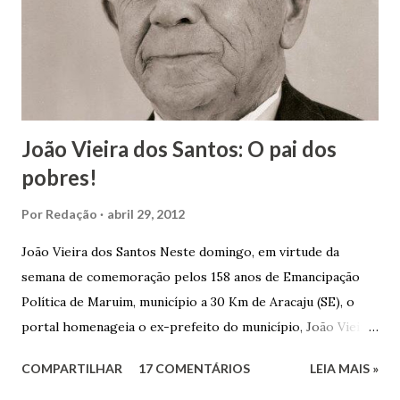
João Vieira dos Santos: O pai dos
pobres!
Por
Redação
abril 29, 2012
João Vieira dos Santos Neste domingo, em virtude da
semana de comemoração pelos 158 anos de Emancipação
Política de Maruim, município a 30 Km de Aracaju (SE), o
portal homenageia o ex-prefeito do município, João Vieira
dos Santos. João Vieira dos Santos, filho de Domingos
COMPARTILHAR
17 COMENTÁRIOS
LEIA MAIS »
Vieira dos Santos e Arlinda Barroso dos Santos, nasceu em