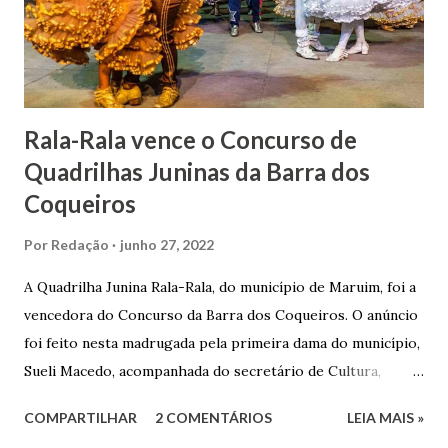
Gomes de Melo mandou construir a Igreja Matriz de Nosso
Senhor Bom Jesus dos Passos, que foi inaugurada em 1862 e
doada ao vigário Pe. José Joaquim de Vasconcelos. A Igreja
Matriz...
Rala-Rala vence o Concurso de
Quadrilhas Juninas da Barra dos
Coqueiros
Por
Redação
junho 27, 2022
A Quadrilha Junina Rala-Rala, do município de Maruim, foi a
vencedora do Concurso da Barra dos Coqueiros. O anúncio
foi feito nesta madrugada pela primeira dama do município,
Sueli Macedo, acompanhada do secretário de Cultura,
Diego Araújo, do presidente da Comissão julgadora,
COMPARTILHAR
2 COMENTÁRIOS
LEIA MAIS »
Roberto Fernandes dos Santos Júnior, e na presença dos