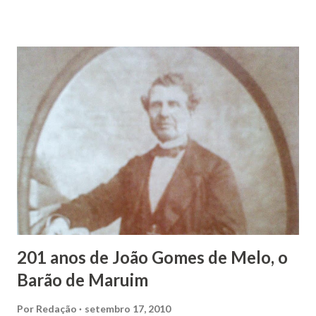
Maruim, em 18 de setembro de 1935. De origem humilde,
João Vieira, trilhou por árduos caminhos até chegar, por
duas vezes, ao posto de Prefeito de Maruim. Devido a sua
infância pobre, João Vieira não pôde se dedicar aos
estudos, e então passou a colocar o trabalho em primeiro
plano para auxiliar na renda familiar. No comércio foi
garçon, dono de bar, de armarinho e depois de uma
panificação. “Ao contrário de muitos, que renegam suas
raízes e procuram obscurecer seu passado, orgulhava-se
em defender o pão como garçon, tendo incontáveis vezes
que trabalhar copiosamente fora de seu horário normal em
trocas de gorjetas que c...
201 anos de João Gomes de Melo, o
Barão de Maruim
Por
Redação
setembro 17, 2010