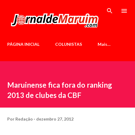
Pular para o conteúdo principal
PÁGINA INICIAL
COLUNISTAS
Mais…
Maruinense fica fora do ranking
2013 de clubes da CBF
Por
Redação
dezembro 27, 2012