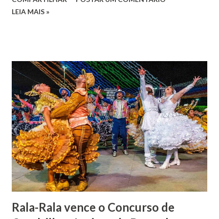
José de Faro Leitão, porém o casamento acabou com o
LEIA MAIS »
falecimento de sua esposa em 14 de dezembro de 1859. O
Barão foi acusado e condenado pela morte de uma enteada
por envenenamento. Mas, conseguiu provar sua inocência.
Relatos apontam que alguns parentes queriam o seu
indiciamento para apropriar-se da volumosa herança. Em
1862, transferiu-se para o Rio de Janeiro e casou-se com
uma irmã do Visconde de Uruguai. O Barão de Maruim
apresentou uma grande dedicação à atividade agrícola, que
lhe proporcionou uma grande reserva financeira. João
Gomes de Melo mandou construir a Igreja Matriz de Nosso
Senhor Bom Jesus dos Passos, que foi inaugurada em 1862 e
doada ao vigário Pe. José Joaquim de Vasconcelos. A Igreja
Matriz...
Rala-Rala vence o Concurso de