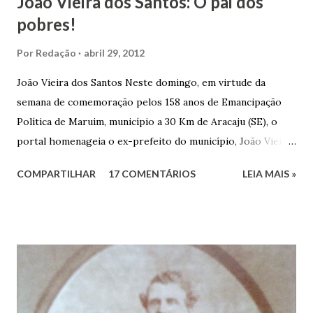
João Vieira dos Santos: O pai dos
pobres!
Por
Redação
abril 29, 2012
João Vieira dos Santos Neste domingo, em virtude da
semana de comemoração pelos 158 anos de Emancipação
Política de Maruim, município a 30 Km de Aracaju (SE), o
portal homenageia o ex-prefeito do município, João Vieira
dos Santos. João Vieira dos Santos, filho de Domingos
COMPARTILHAR
17 COMENTÁRIOS
LEIA MAIS »
Vieira dos Santos e Arlinda Barroso dos Santos, nasceu em
Maruim, em 18 de setembro de 1935. De origem humilde,
João Vieira, trilhou por árduos caminhos até chegar, por
duas vezes, ao posto de Prefeito de Maruim. Devido a sua
infância pobre, João Vieira não pôde se dedicar aos
estudos, e então passou a colocar o trabalho em primeiro
plano para auxiliar na renda familiar. No comércio foi