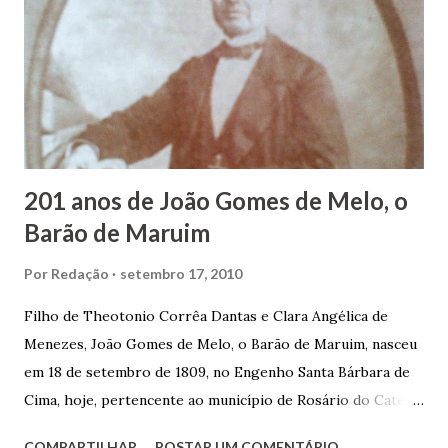
garçon, dono de bar, de armarinho e depois de uma
panificação. “Ao contrário de muitos, que renegam suas
raízes e procuram obscurecer seu passado, orgulhava-se
em defender o pão como garçon, tendo incontáveis vezes
que trabalhar copiosamente fora de seu horário normal em
trocas de gorjetas que c...
201 anos de João Gomes de Melo, o
Barão de Maruim
Por
Redação
setembro 17, 2010
Filho de Theotonio Corrêa Dantas e Clara Angélica de
Menezes, João Gomes de Melo, o Barão de Maruim, nasceu
em 18 de setembro de 1809, no Engenho Santa Bárbara de
Cima, hoje, pertencente ao município de Rosário do Catete.
João Gomes de Melo casou-se pela primeira vez com Maria
COMPARTILHAR
POSTAR UM COMENTÁRIO