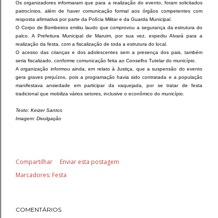
Os organizadores informaram que para a realização do evento, foram solicitados
patrocínios, além de haver comunicação formal aos órgãos competentes com
resposta afirmativa por parte da Polícia Militar e da Guarda Municipal.
O Corpo de Bombeiros emitiu laudo que comprovou a segurança da estrutura do
palco. A Prefeitura Municipal de Maruim, por sua vez, expediu Alvará para a
realização da festa, com a fiscalização de toda a estrutura do local.
O acesso das crianças e dos adolescentes sem a presença dos pais, também
seria fiscalizado, conforme comunicação feita ao Conselho Tutelar do município.
A organização informou ainda, em relato à Justiça, que a suspensão do evento
gera graves prejuízos, pois a programação havia sido contratada e a população
manifestava ansiedade em participar da vaquejada, por se tratar de festa
tradicional que mobiliza vários setores, inclusive o econômico do município.
Texto: Keizer Santos
Imagem: Divulgação
Compartilhar
Enviar esta postagem
Marcadores:
Festa
COMENTÁRIOS