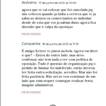
Anônimo
17 de junho de 2012 às 10:50
agora que vc vai colocar que foi cancelada pq
não colocou quando ja tinha a certeza que vc ja
sabia so deixou os comerciantes se individar
desde de exta que vcs ja sabian disso agora fica
dizendo que é culpa da oposiçao
RESPONDER
Consciente
18 de junho de 2012 às 17:51
É amigo Keizer vc pisou na bola. Agora vai dizer
o que? - Estou do outro lado, mas devo
confessar não tem nada a ver com política de
oposição. Tudo é questão de organização pq o
pedido de liminar foi indeferido, então deveria
ter feita outra solicitação, acredito. Mas não foi
feita paciência. Não sei se vou continuar de um
lado que enm sequer consegue realizar festa,
imagine administrar.
RESPONDER