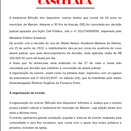
A tradicional Bênção dos Vaqueiros, evento festivo que ocorre há 18 anos no
município de Maruim, distante a 30 Km de Aracaju (SE) foi cancelada por decisão
judicial ajuizada por Ação Civil Pública, sob o nº 201274000658, impetrada pelo
Ministério Público Estadual.
De acordo com a decisão do Juiz de Direito Nelson Humberto Madeira da Silveira,
em 15 de junho de 2012, o indeferimento deu-se por conta da ausência de novo
alvará judicial, que pelo descumprimento da decisão, seria aplicada multa de R$
100.000,00 (cem mil reais) por dia.
A festa que foi remarcada seria realizada no dia 27 de maio e havia sido
cancelada por decisão que indeferiu a concessão do alvará judicial.
A organização do evento, assim como na primeira data, ingressou com um agravo
de instrumento sob nº 2012213037, no sábado (16), que foi indeferido pelo relator
Desembargador Roberto Eugênio da Fonseca Porto.
A organização do evento
A organização do evento “Bênção dos Vaqueiros” informou à Justiça que o evento
possui caráter cultural e tradicional do município de Maruim, cuja edição deste ano
seria a décima nona.
O evento apresenta grande aceitação popular e trata-se de evento realizado pela
comunidade e sem fins lucrativos, que conta com o apoio dos entes públicos e
privados, inclusive da Igreja.