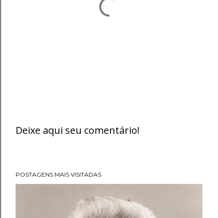
Deixe aqui seu comentário!
P
o
s
POSTAGENS MAIS VISITADAS
t
a
r