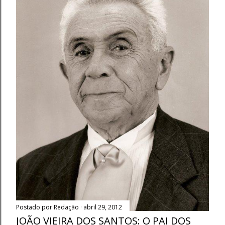
u
m
c
o
m
e
n
t
á
r
i
o
Postado por
Redação
abril 29, 2012
JOÃO VIEIRA DOS SANTOS: O PAI DOS