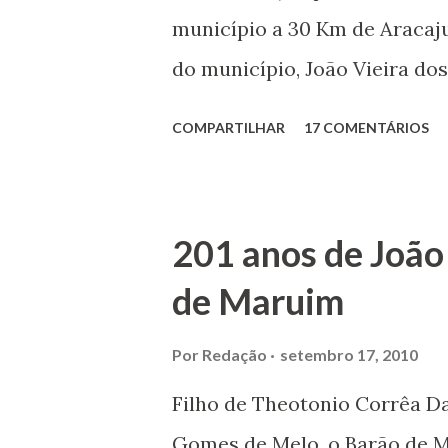
município a 30 Km de Aracaju
do município, João Vieira dos
Domingos Vieira dos Santos 
COMPARTILHAR
17 COMENTÁRIOS
Maruim, em 18 de setembro de
trilhou por árduos caminhos 
Prefeito de Maruim. Devido a
201 anos de João
se dedicar aos estudos, e en
de Maruim
primeiro plano para auxiliar 
garçon, dono de bar, de arma
Por
Redação
setembro 17, 2010
contrário de muitos, que re
Filho de Theotonio Corrêa Da
seu passado, orgulhava-se e
Gomes de Melo, o Barão de M