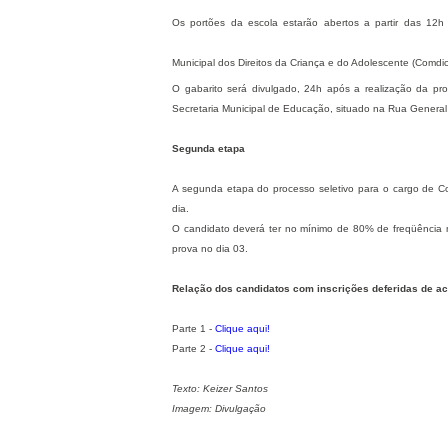
Os portões da escola estarão abertos a partir das 12
Municipal dos Direitos da Criança e do Adolescente (Comdic
O gabarito será divulgado, 24h após a realização da pr
Secretaria Municipal de Educação, situado na Rua General
Segunda etapa
A segunda etapa do processo seletivo para o cargo de Cons
dia.
O candidato deverá ter no mínimo de 80% de freqüência n
prova no dia 03.
Relação dos candidatos com inscrições deferidas de ac
Parte 1 -
Clique aqui!
Parte 2 -
Clique aqui!
Texto: Keizer Santos
Imagem: Divulgação