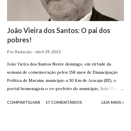
João Vieira dos Santos: O pai dos
pobres!
Por
Redação
abril 29, 2012
João Vieira dos Santos Neste domingo, em virtude da
semana de comemoração pelos 158 anos de Emancipação
Política de Maruim, município a 30 Km de Aracaju (SE), o
portal homenageia o ex-prefeito do município, João Vieira
dos Santos. João Vieira dos Santos, filho de Domingos
COMPARTILHAR
17 COMENTÁRIOS
LEIA MAIS »
Vieira dos Santos e Arlinda Barroso dos Santos, nasceu em
Maruim, em 18 de setembro de 1935. De origem humilde,
João Vieira, trilhou por árduos caminhos até chegar, por
duas vezes, ao posto de Prefeito de Maruim. Devido a sua