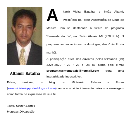
A
ltamir Vieira Batalha, o irmão Altamir,
Presbítero da Igreja Assembléia de Deus de
Maruim, tem se destacado a frente do programa
“Semente da Fé”, na Rádio Atalaia AM (770 KHz). O
programa vai ao ar todos os domingos, das 6 às 7h da
manhã.
A participação ativa dos ouvintes pelos telefones (79)
3226-2620 / 22 / 23 e 24 ou ainda pelo e-mail
programasementedafe@hotmail.com
gera uma
Altamir Batalha
interatividade indescritível.
Existe, também, o blog do Ministério Palavra e Poder
(
www.ministerioppoder.blogspot.com
), onde o ouvinte internauta deixa sua mensagem
como forma de expressão da sua fé.
Texto: Keizer Santos
Imagem: Divulgação