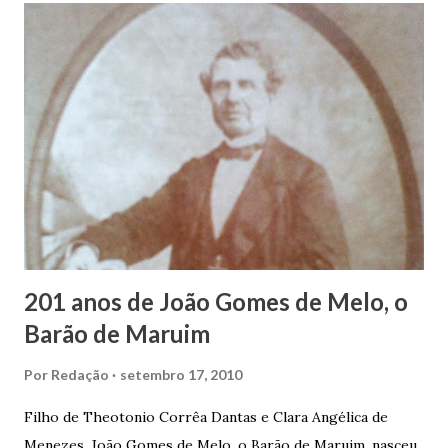
infância pobre, João Vieira não pôde se dedicar aos
estudos, e então passou a colocar o trabalho em primeiro
plano para auxiliar na renda familiar. No comércio foi
garçon, dono de bar, de armarinho e depois de uma
panificação. “Ao contrário de muitos, que renegam suas
raízes e procuram obscurecer seu passado, orgulhava-se
em defender o pão como garçon, tendo incontáveis vezes
que trabalhar copiosamente fora de seu horário normal em
trocas de gorjetas que c...
201 anos de João Gomes de Melo, o
Barão de Maruim
Por
Redação
setembro 17, 2010
Filho de Theotonio Corrêa Dantas e Clara Angélica de
Menezes, João Gomes de Melo, o Barão de Maruim, nasceu