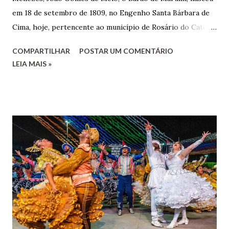
em 18 de setembro de 1809, no Engenho Santa Bárbara de
Cima, hoje, pertencente ao município de Rosário do Catete.
João Gomes de Melo casou-se pela primeira vez com Maria
COMPARTILHAR
POSTAR UM COMENTÁRIO
José de Faro Leitão, porém o casamento acabou com o
LEIA MAIS »
falecimento de sua esposa em 14 de dezembro de 1859. O
Barão foi acusado e condenado pela morte de uma enteada
por envenenamento. Mas, conseguiu provar sua inocência.
Relatos apontam que alguns parentes queriam o seu
indiciamento para apropriar-se da volumosa herança. Em
1862, transferiu-se para o Rio de Janeiro e casou-se com
uma irmã do Visconde de Uruguai. O Barão de Maruim
apresentou uma grande dedicação à atividade agrícola, que
lhe proporcionou uma grande reserva financeira. João
Gomes de Melo mandou construir a Igreja Matriz de Nosso
Senhor Bom Jesus dos Passos, que foi inaugurada em 1862 e
doada ao vigário Pe. José Joaquim de Vasconcelos. A Igreja