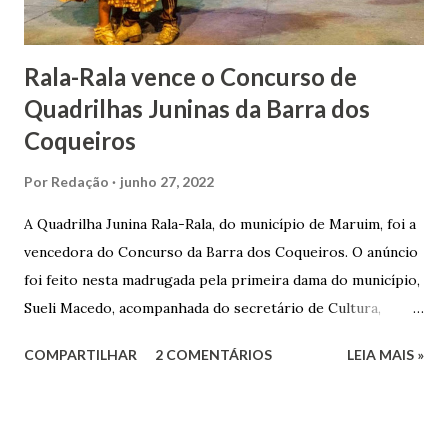
Matriz...
Rala-Rala vence o Concurso de
Quadrilhas Juninas da Barra dos
Coqueiros
Por
Redação
junho 27, 2022
A Quadrilha Junina Rala-Rala, do município de Maruim, foi a
vencedora do Concurso da Barra dos Coqueiros. O anúncio
foi feito nesta madrugada pela primeira dama do município,
Sueli Macedo, acompanhada do secretário de Cultura,
Diego Araújo, do presidente da Comissão julgadora,
COMPARTILHAR
2 COMENTÁRIOS
LEIA MAIS »
Roberto Fernandes dos Santos Júnior, e na presença dos
demais jurados do concurso. E as premiações para a
campeã, vice-campeã e terceira colocada será
respectivamente nos valores de: R$ 3 mil; R$ 1,5 mil e R$ 1