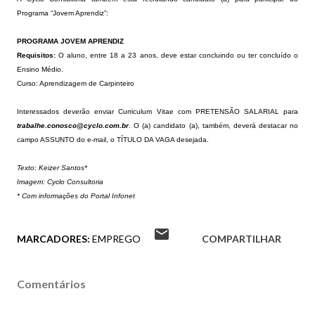
Programa “Jovem Aprendiz”:
PROGRAMA JOVEM APRENDIZ
Requisitos:
O aluno, entre 18 a 23 anos, deve estar concluindo ou ter concluído o
Ensino Médio.
Curso: Aprendizagem de Carpinteiro
Interessados deverão enviar Curriculum Vitae com PRETENSÃO SALARIAL para
trabalhe.conosco@cyclo.com.br
. O (a) candidato (a), também, deverá destacar no
campo ASSUNTO do e-mail, o TÍTULO DA VAGA desejada.
Texto: Keizer Santos*
Imagem: Cyclo Consultoria
* Com informações do Portal Infonet
MARCADORES:
EMPREGO
COMPARTILHAR
Comentários