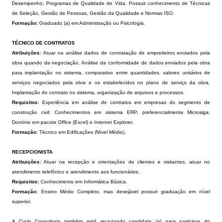
Desempenho; Programas de Qualidade de Vida. Possuir conhecimento de Técnicas
de Seleção, Gestão de Pessoas, Gestão da Qualidade e Normas ISO.
Formação:
Graduado (a) em Administração ou Psicologia.
TÉCNICO DE CONTRATOS
Atribuições:
Atuar na análise dados de contratação de empreiteiros enviados pela
obra quando da negociação. Análise da conformidade de dados enviados pela obra
para implantação no sistema, comparativo entre quantidades, valores unitários de
serviços negociados pela obra e os estabelecidos no plano de serviço da obra.
Implantação do contrato no sistema, organização de arquivos e processos.
Requisitos:
Experiência em análise de contratos em empresas do segmento de
construção civil; Conhecimentos em sistema ERP, preferencialmente Microsiga;
Domínio em pacote Office (Excel) e Internet Explorer.
Formação:
Técnico em Edificações (Nível Médio).
RECEPCIONISTA
Atribuições:
Atuar na recepção e orientações de clientes e visitantes, atuar no
atendimento telefônico e atendimento aos funcionários.
Requisitos:
Conhecimento em Informática Básica.
Formação:
Ensino Médio Completo, mas desejável possuir graduação em nível
superior.
A Cyclo Consultoria também está recrutando candidato (a) para participar do