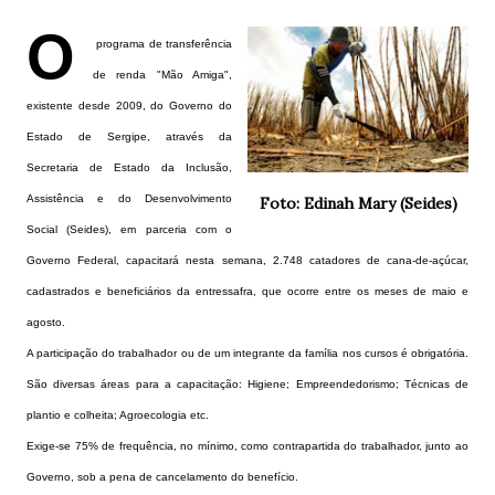
O
programa de transferência
de renda "Mão Amiga",
existente desde 2009, do Governo do
Estado de Sergipe, através da
Secretaria de Estado da Inclusão,
Assistência e do Desenvolvimento
Foto: Edinah Mary (Seides)
Social (Seides), em parceria com o
Governo Federal, capacitará nesta semana, 2.748 catadores de cana-de-açúcar,
cadastrados e beneficiários da entressafra, que ocorre entre os meses de maio e
agosto.
A participação do trabalhador ou de um integrante da família nos cursos é obrigatória.
São diversas áreas para a capacitação: Higiene; Empreendedorismo; Técnicas de
plantio e colheita; Agroecologia etc.
Exige-se 75% de frequência, no mínimo, como contrapartida do trabalhador, junto ao
Governo, sob a pena de cancelamento do benefício.