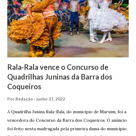
uma irmã do Visconde de Uruguai. O Barão de Maruim
apresentou uma grande dedicação à atividade agrícola, que
lhe proporcionou uma grande reserva financeira. João
Gomes de Melo mandou construir a Igreja Matriz de Nosso
Senhor Bom Jesus dos Passos, que foi inaugurada em 1862 e
doada ao vigário Pe. José Joaquim de Vasconcelos. A Igreja
Matriz...
Rala-Rala vence o Concurso de
Quadrilhas Juninas da Barra dos
Coqueiros
Por
Redação
junho 27, 2022
A Quadrilha Junina Rala-Rala, do município de Maruim, foi a
vencedora do Concurso da Barra dos Coqueiros. O anúncio
foi feito nesta madrugada pela primeira dama do município,