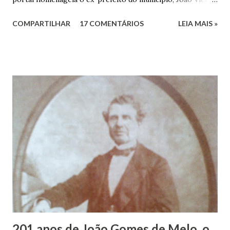
dos Santos. João Vieira dos Santos, filho de Domingos
COMPARTILHAR
17 COMENTÁRIOS
LEIA MAIS »
Vieira dos Santos e Arlinda Barroso dos Santos, nasceu em
Maruim, em 18 de setembro de 1935. De origem humilde,
João Vieira, trilhou por árduos caminhos até chegar, por
duas vezes, ao posto de Prefeito de Maruim. Devido a sua
infância pobre, João Vieira não pôde se dedicar aos
estudos, e então passou a colocar o trabalho em primeiro
plano para auxiliar na renda familiar. No comércio foi
garçon, dono de bar, de armarinho e depois de uma
panificação. “Ao contrário de muitos, que renegam suas
raízes e procuram obscurecer seu passado, orgulhava-se
em defender o pão como garçon, tendo incontáveis vezes
que trabalhar copiosamente fora de seu horário normal em
trocas de gorjetas que c...
201 anos de João Gomes de Melo, o