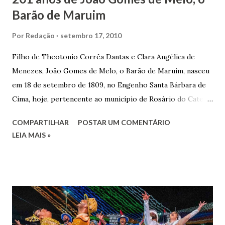
Barão de Maruim
Por
Redação
setembro 17, 2010
Filho de Theotonio Corrêa Dantas e Clara Angélica de
Menezes, João Gomes de Melo, o Barão de Maruim, nasceu
em 18 de setembro de 1809, no Engenho Santa Bárbara de
Cima, hoje, pertencente ao município de Rosário do Catete.
João Gomes de Melo casou-se pela primeira vez com Maria
COMPARTILHAR
POSTAR UM COMENTÁRIO
José de Faro Leitão, porém o casamento acabou com o
LEIA MAIS »
falecimento de sua esposa em 14 de dezembro de 1859. O
Barão foi acusado e condenado pela morte de uma enteada
por envenenamento. Mas, conseguiu provar sua inocência.
Relatos apontam que alguns parentes queriam o seu
indiciamento para apropriar-se da volumosa herança. Em
1862, transferiu-se para o Rio de Janeiro e casou-se com