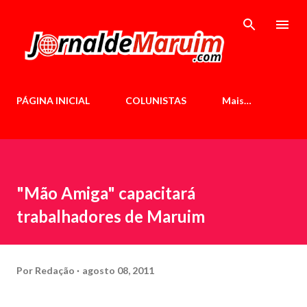
Pular para o conteúdo principal
PÁGINA INICIAL
COLUNISTAS
Mais…
"Mão Amiga" capacitará
trabalhadores de Maruim
Por
Redação
agosto 08, 2011