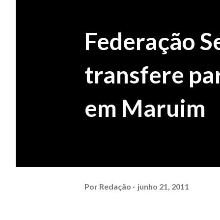
Federação Se
transfere pa
em Maruim
Por
Redação
junho 21, 2011