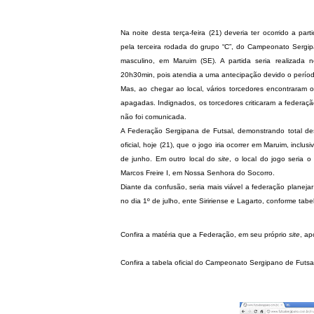
Na noite desta terça-feira (21) deveria ter ocorrido a part
pela terceira rodada do grupo “C”, do Campeonato Sergipa
masculino, em Maruim (SE). A partida seria realizada 
20h30min, pois atendia a uma antecipação devido o período
Mas, ao chegar ao local, vários torcedores encontraram 
apagadas. Indignados, os torcedores criticaram a federaç
não foi comunicada.
A Federação Sergipana de Futsal, demonstrando total d
oficial, hoje (21), que o jogo iria ocorrer em Maruim, inclus
de junho. Em outro local do
site
, o local do jogo seria 
Marcos Freire I, em Nossa Senhora do Socorro.
Diante da confusão, seria mais viável a federação planeja
no dia 1º de julho, ente Siririense e Lagarto, conforme tabela
Confira a matéria que a Federação, em seu próprio
site
, ap
Confira a tabela oficial do Campeonato Sergipano de Futsa