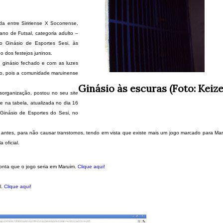
ida entre Siririense X Socorrense,
no de Futsal, categoria adulto –
no Ginásio de Esportes Sesi, às
 dos festejos juninos.
o ginásio fechado e com as luzes
ão, pois a comunidade maruinense
Ginásio às escuras (Foto: Keize
esorganização, postou no seu
site
ive na tabela, atualizada no dia 16
o Ginásio de Esportes do Sesi, no
r antes, para não causar transtornos, tendo em vista que existe mais um jogo marcado para Ma
 oficial.
onta que o jogo seria em Maruim.
Clique aqui!
l.
Clique aqui!