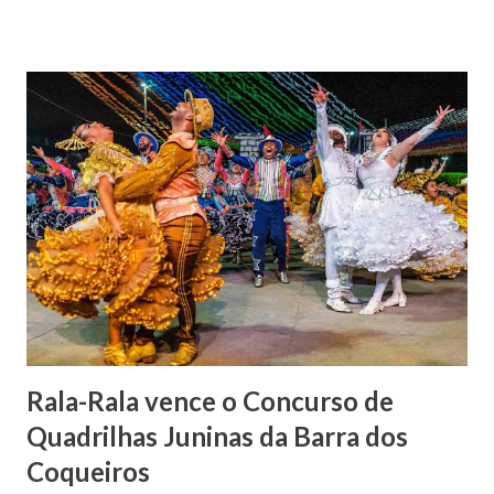
Barão foi acusado e condenado pela morte de uma enteada
por envenenamento. Mas, conseguiu provar sua inocência.
Relatos apontam que alguns parentes queriam o seu
indiciamento para apropriar-se da volumosa herança. Em
1862, transferiu-se para o Rio de Janeiro e casou-se com
uma irmã do Visconde de Uruguai. O Barão de Maruim
apresentou uma grande dedicação à atividade agrícola, que
lhe proporcionou uma grande reserva financeira. João
Gomes de Melo mandou construir a Igreja Matriz de Nosso
Senhor Bom Jesus dos Passos, que foi inaugurada em 1862 e
doada ao vigário Pe. José Joaquim de Vasconcelos. A Igreja
Matriz...
Rala-Rala vence o Concurso de
Quadrilhas Juninas da Barra dos
Coqueiros