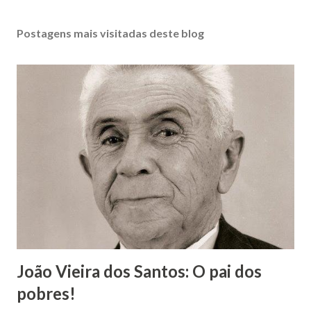
s
t
Postagens mais visitadas deste blog
a
r
u
m
c
o
m
e
n
t
á
r
i
o
João Vieira dos Santos: O pai dos
pobres!