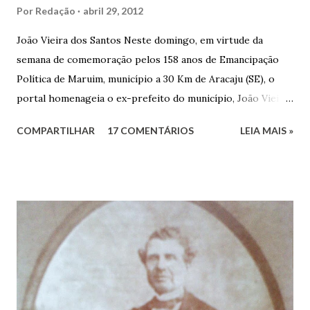
Por
Redação
abril 29, 2012
João Vieira dos Santos Neste domingo, em virtude da
semana de comemoração pelos 158 anos de Emancipação
Política de Maruim, município a 30 Km de Aracaju (SE), o
portal homenageia o ex-prefeito do município, João Vieira
dos Santos. João Vieira dos Santos, filho de Domingos
COMPARTILHAR
17 COMENTÁRIOS
LEIA MAIS »
Vieira dos Santos e Arlinda Barroso dos Santos, nasceu em
Maruim, em 18 de setembro de 1935. De origem humilde,
João Vieira, trilhou por árduos caminhos até chegar, por
duas vezes, ao posto de Prefeito de Maruim. Devido a sua
infância pobre, João Vieira não pôde se dedicar aos
estudos, e então passou a colocar o trabalho em primeiro
plano para auxiliar na renda familiar. No comércio foi
garçon, dono de bar, de armarinho e depois de uma
panificação. “Ao contrário de muitos, que renegam suas