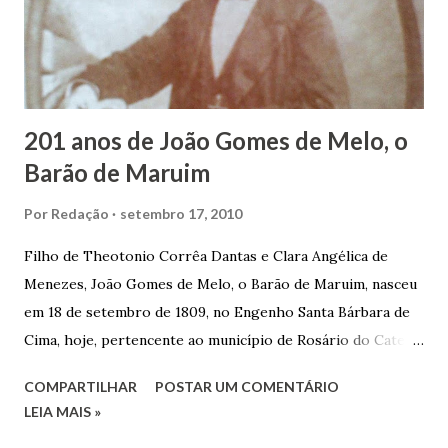
raízes e procuram obscurecer seu passado, orgulhava-se
em defender o pão como garçon, tendo incontáveis vezes
que trabalhar copiosamente fora de seu horário normal em
trocas de gorjetas que c...
201 anos de João Gomes de Melo, o
Barão de Maruim
Por
Redação
setembro 17, 2010
Filho de Theotonio Corrêa Dantas e Clara Angélica de
Menezes, João Gomes de Melo, o Barão de Maruim, nasceu
em 18 de setembro de 1809, no Engenho Santa Bárbara de
Cima, hoje, pertencente ao município de Rosário do Catete.
João Gomes de Melo casou-se pela primeira vez com Maria
COMPARTILHAR
POSTAR UM COMENTÁRIO
José de Faro Leitão, porém o casamento acabou com o
LEIA MAIS »
falecimento de sua esposa em 14 de dezembro de 1859. O