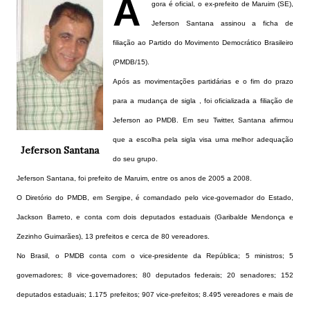
A
gora é oficial, o ex-prefeito de Maruim (SE),
Jeferson Santana assinou a ficha de
filiação ao Partido do Movimento Democrático Brasileiro
(PMDB/15).
Após as movimentações partidárias e o fim do prazo
para a mudança de sigla , foi oficializada a filiação de
Jeferson ao PMDB. Em seu Twitter, Santana afirmou
que a escolha pela sigla visa uma melhor adequação
Jeferson Santana
do seu grupo.
Jeferson Santana, foi prefeito de Maruim, entre os anos de 2005 a 2008.
O Diretório do PMDB, em Sergipe, é comandado pelo vice-governador do Estado,
Jackson Barreto, e conta com dois deputados estaduais (Garibalde Mendonça e
Zezinho Guimarães),
13 prefeitos e cerca de 80 vereadores.
No Brasil, o PMDB conta com o vice-presidente da República; 5 ministros; 5
governadores; 8 vice-governadores; 80 deputados federais; 20 senadores; 152
deputados estaduais; 1.175 prefeitos; 907 vice-prefeitos; 8.495 vereadores e mais de