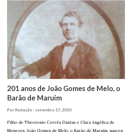
infância pobre, João Vieira não pôde se dedicar aos
estudos, e então passou a colocar o trabalho em primeiro
plano para auxiliar na renda familiar. No comércio foi
garçon, dono de bar, de armarinho e depois de uma
panificação. “Ao contrário de muitos, que renegam suas
raízes e procuram obscurecer seu passado, orgulhava-se
em defender o pão como garçon, tendo incontáveis vezes
que trabalhar copiosamente fora de seu horário normal em
trocas de gorjetas que c...
201 anos de João Gomes de Melo, o
Barão de Maruim
Por
Redação
setembro 17, 2010
Filho de Theotonio Corrêa Dantas e Clara Angélica de
Menezes, João Gomes de Melo, o Barão de Maruim, nasceu