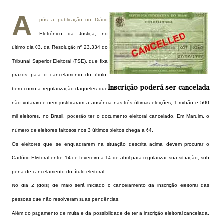
A
pós a publicação no Diário
Eletrônico da Justiça, no
último dia 03, da Resolução nº 23.334 do
Tribunal Superior Eleitoral (TSE), que fixa
prazos para o cancelamento do título,
Inscrição poderá ser cancelada
bem como a regularização daqueles que
não votaram e nem justificaram a ausência nas três últimas eleições; 1 milhão e 500
mil eleitores, no Brasil, poderão ter o documento eleitoral cancelado. Em Maruim, o
número de eleitores faltosos nos 3 últimos pleitos chega a 64.
Os eleitores que se enquadrarem na situação descrita acima devem procurar o
Cartório Eleitoral entre 14 de fevereiro a 14 de abril para regularizar sua situação, sob
pena de cancelamento do título eleitoral.
No dia
2 (dois) de maio será iniciado o cancelamento da inscrição eleitoral das
pessoas que não resolveram suas pendências.
Além do pagamento de multa e da possibilidade de ter a inscrição eleitoral cancelada,