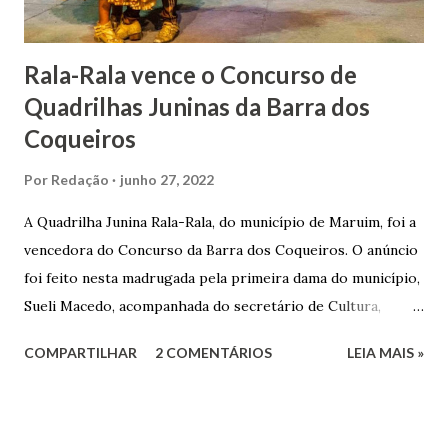
Matriz...
Rala-Rala vence o Concurso de
Quadrilhas Juninas da Barra dos
Coqueiros
Por
Redação
junho 27, 2022
A Quadrilha Junina Rala-Rala, do município de Maruim, foi a
vencedora do Concurso da Barra dos Coqueiros. O anúncio
foi feito nesta madrugada pela primeira dama do município,
Sueli Macedo, acompanhada do secretário de Cultura,
Diego Araújo, do presidente da Comissão julgadora,
COMPARTILHAR
2 COMENTÁRIOS
LEIA MAIS »
Roberto Fernandes dos Santos Júnior, e na presença dos
demais jurados do concurso. E as premiações para a
campeã, vice-campeã e terceira colocada será
respectivamente nos valores de: R$ 3 mil; R$ 1,5 mil e R$ 1