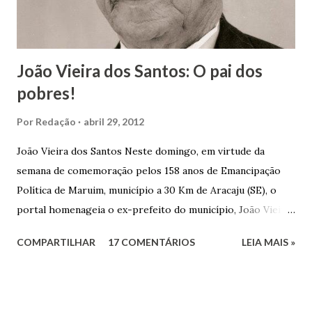
João Vieira dos Santos: O pai dos
pobres!
Por
Redação
abril 29, 2012
João Vieira dos Santos Neste domingo, em virtude da
semana de comemoração pelos 158 anos de Emancipação
Política de Maruim, município a 30 Km de Aracaju (SE), o
portal homenageia o ex-prefeito do município, João Vieira
dos Santos. João Vieira dos Santos, filho de Domingos
COMPARTILHAR
17 COMENTÁRIOS
LEIA MAIS »
Vieira dos Santos e Arlinda Barroso dos Santos, nasceu em
Maruim, em 18 de setembro de 1935. De origem humilde,
João Vieira, trilhou por árduos caminhos até chegar, por
duas vezes, ao posto de Prefeito de Maruim. Devido a sua