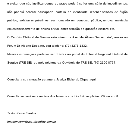
o eleitor que não justificar dentro do prazo poderá sofrer uma série de impedimentos:
não poderá solicitar passaporte, carteira de identidade, receber salários de órgão
público, solicitar empréstimos, ser nomeado em concurso público, renovar matrícula
em estabelecimento de ensino oficial, obter certidão de quitação eleitoral etc.
O Cartório Eleitoral de Maruim está situado a Avenida Álvaro Garcez, s/nº, anexo ao
Fórum Dr. Alberto Deodato, seu telefone: (79) 3275-1332.
Maiores informações poderão ser obtidas no
portal
do Tribunal Regional Eleitoral de
Sergipe (TRE-SE) ou pelo telefone da Ouvidoria do TRE-SE, (79) 2106-8777.
Consulte a sua situação perante a Justiça Eleitoral.
Clique aqui!
Consulte se você está na lista dos faltosos aos três últimos pleitos.
Clique aqui!
Texto: Keizer Santos
Imagem:www.
batataisonline.com.br