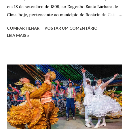
em 18 de setembro de 1809, no Engenho Santa Bárbara de
Cima, hoje, pertencente ao município de Rosário do Catete.
João Gomes de Melo casou-se pela primeira vez com Maria
COMPARTILHAR
POSTAR UM COMENTÁRIO
José de Faro Leitão, porém o casamento acabou com o
LEIA MAIS »
falecimento de sua esposa em 14 de dezembro de 1859. O
Barão foi acusado e condenado pela morte de uma enteada
por envenenamento. Mas, conseguiu provar sua inocência.
Relatos apontam que alguns parentes queriam o seu
indiciamento para apropriar-se da volumosa herança. Em
1862, transferiu-se para o Rio de Janeiro e casou-se com
uma irmã do Visconde de Uruguai. O Barão de Maruim
apresentou uma grande dedicação à atividade agrícola, que
lhe proporcionou uma grande reserva financeira. João
Gomes de Melo mandou construir a Igreja Matriz de Nosso
Senhor Bom Jesus dos Passos, que foi inaugurada em 1862 e
doada ao vigário Pe. José Joaquim de Vasconcelos. A Igreja