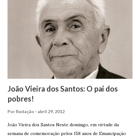
m
c
o
m
e
n
t
á
r
i
o
João Vieira dos Santos: O pai dos
pobres!
Por
Redação
abril 29, 2012
João Vieira dos Santos Neste domingo, em virtude da
semana de comemoração pelos 158 anos de Emancipação