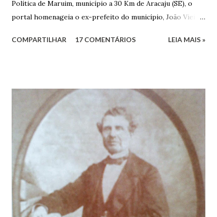
Política de Maruim, município a 30 Km de Aracaju (SE), o
portal homenageia o ex-prefeito do município, João Vieira
dos Santos. João Vieira dos Santos, filho de Domingos
COMPARTILHAR
17 COMENTÁRIOS
LEIA MAIS »
Vieira dos Santos e Arlinda Barroso dos Santos, nasceu em
Maruim, em 18 de setembro de 1935. De origem humilde,
João Vieira, trilhou por árduos caminhos até chegar, por
duas vezes, ao posto de Prefeito de Maruim. Devido a sua
infância pobre, João Vieira não pôde se dedicar aos
estudos, e então passou a colocar o trabalho em primeiro
plano para auxiliar na renda familiar. No comércio foi
garçon, dono de bar, de armarinho e depois de uma
panificação. “Ao contrário de muitos, que renegam suas
raízes e procuram obscurecer seu passado, orgulhava-se
em defender o pão como garçon, tendo incontáveis vezes
que trabalhar copiosamente fora de seu horário normal em
trocas de gorjetas que c...