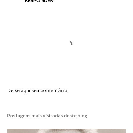
RESPONDER
P
Deixe aqui seu comentário!
o
s
t
Postagens mais visitadas deste blog
a
r
u