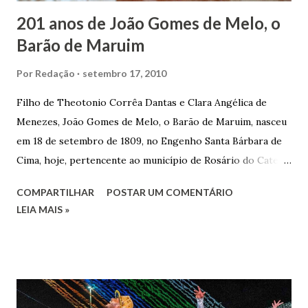
201 anos de João Gomes de Melo, o
Barão de Maruim
Por
Redação
setembro 17, 2010
Filho de Theotonio Corrêa Dantas e Clara Angélica de
Menezes, João Gomes de Melo, o Barão de Maruim, nasceu
em 18 de setembro de 1809, no Engenho Santa Bárbara de
Cima, hoje, pertencente ao município de Rosário do Catete.
João Gomes de Melo casou-se pela primeira vez com Maria
COMPARTILHAR
POSTAR UM COMENTÁRIO
José de Faro Leitão, porém o casamento acabou com o
LEIA MAIS »
falecimento de sua esposa em 14 de dezembro de 1859. O
Barão foi acusado e condenado pela morte de uma enteada
por envenenamento. Mas, conseguiu provar sua inocência.
Relatos apontam que alguns parentes queriam o seu
indiciamento para apropriar-se da volumosa herança. Em