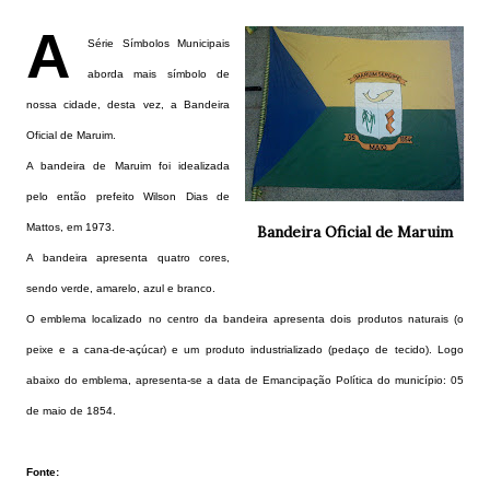
A
Série Símbolos Municipais
aborda mais símbolo de
nossa cidade, desta vez, a Bandeira
Oficial de Maruim.
A bandeira de Maruim foi idealizada
pelo então prefeito Wilson Dias de
Mattos, em 1973.
Bandeira Oficial de Maruim
A bandeira apresenta quatro cores,
sendo verde, amarelo, azul e branco.
O emblema localizado no centro da bandeira apresenta dois produtos naturais (o
peixe e a cana-de-açúcar) e um produto industrializado (pedaço de tecido). Logo
abaixo do emblema, apresenta-se a data de Emancipação Política do município: 05
de maio de 1854.
Fonte: