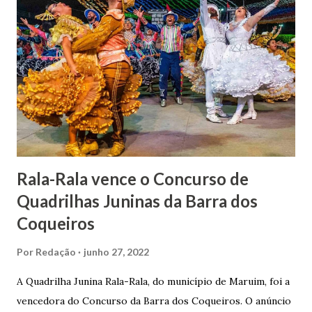
1862, transferiu-se para o Rio de Janeiro e casou-se com
uma irmã do Visconde de Uruguai. O Barão de Maruim
apresentou uma grande dedicação à atividade agrícola, que
lhe proporcionou uma grande reserva financeira. João
Gomes de Melo mandou construir a Igreja Matriz de Nosso
Senhor Bom Jesus dos Passos, que foi inaugurada em 1862 e
doada ao vigário Pe. José Joaquim de Vasconcelos. A Igreja
Matriz...
Rala-Rala vence o Concurso de
Quadrilhas Juninas da Barra dos
Coqueiros
Por
Redação
junho 27, 2022
A Quadrilha Junina Rala-Rala, do município de Maruim, foi a
vencedora do Concurso da Barra dos Coqueiros. O anúncio